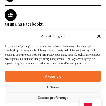
Grupa na Facebooku
Zarządzaj zgodą
Aby zapewnić jak najlepsze wrażenia, korzystamy z technologii, takich jak pliki
cookie, do przechowywania i/lub uzyskiwania dostępu do informacji o urządzeniu.
Zgoda na te technologie pozwoli nam przetwarzać dane, takie jak zachowanie podczas
przeglądania lub unikalne identyfikatory na tej stronie. Brak wyrażenia zgody lub
wycofanie zgody może niekorzystnie wpłynąć na niektóre cechy i funkcje.
runandtravel.pl - wszelkie prawa zastrzeżone
News
O nas
Akceptuję
Asfalt
Zostań Patronem
Odmów
Trail
Kontakt
Wywiady
Newsletter
Zobacz preferencje
RunStyle
Polityka prywatności