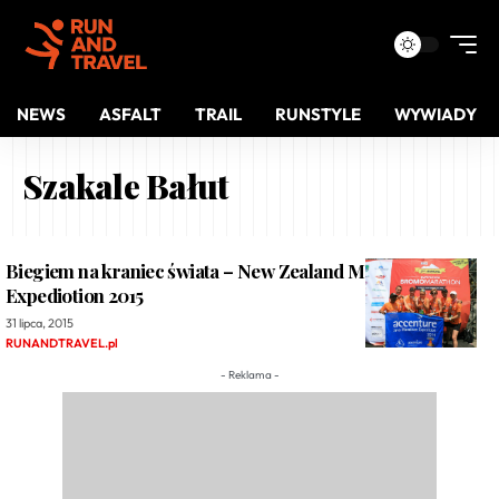
NEWS
ASFALT
TRAIL
RUNSTYLE
WYWIADY
Szakale Bałut
Biegiem na kraniec świata – New Zealand Marathon
Expediotion 2015
31 lipca, 2015
RUNANDTRAVEL.pl
- Reklama -