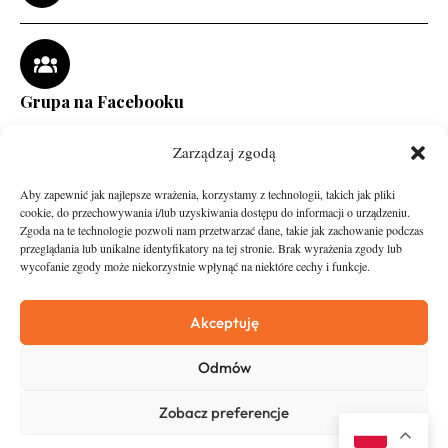
Grupa na Facebooku
Zarządzaj zgodą
Aby zapewnić jak najlepsze wrażenia, korzystamy z technologii, takich jak pliki
cookie, do przechowywania i/lub uzyskiwania dostępu do informacji o urządzeniu.
Zgoda na te technologie pozwoli nam przetwarzać dane, takie jak zachowanie podczas
przeglądania lub unikalne identyfikatory na tej stronie. Brak wyrażenia zgody lub
wycofanie zgody może niekorzystnie wpłynąć na niektóre cechy i funkcje.
runandtravel.pl - wszelkie prawa zastrzeżone
News
O nas
Akceptuję
Asfalt
Zostań Patronem
Odmów
Trail
Kontakt
Wywiady
Newsletter
Zobacz preferencje
RunStyle
Polityka prywatności