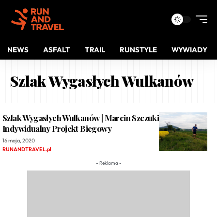
NEWS
ASFALT
TRAIL
RUNSTYLE
WYWIADY
Szlak Wygasłych Wulkanów
Szlak Wygasłych Wulkanów | Marcin Szczukiewicz |
Indywidualny Projekt Biegowy
16 maja, 2020
RUNANDTRAVEL.pl
- Reklama -