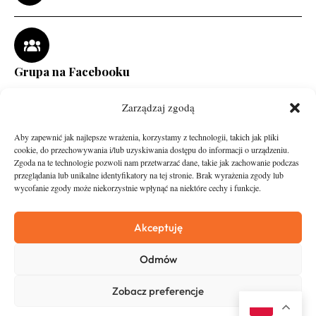
Grupa na Facebooku
Zarządzaj zgodą
Aby zapewnić jak najlepsze wrażenia, korzystamy z technologii, takich jak pliki
cookie, do przechowywania i/lub uzyskiwania dostępu do informacji o urządzeniu.
Zgoda na te technologie pozwoli nam przetwarzać dane, takie jak zachowanie podczas
przeglądania lub unikalne identyfikatory na tej stronie. Brak wyrażenia zgody lub
wycofanie zgody może niekorzystnie wpłynąć na niektóre cechy i funkcje.
runandtravel.pl - wszelkie prawa zastrzeżone
News
O nas
Akceptuję
Asfalt
Zostań Patronem
Odmów
Trail
Kontakt
Wywiady
Newsletter
Zobacz preferencje
RunStyle
Polityka prywatności