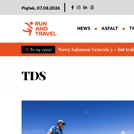
Piątek, 07.08.2026
NEWS
ASFALT
T
Nowy Salomon Genesis 2 – but trai
To się czyta!
TDS