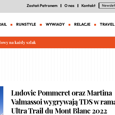
Zostań Patronem
O nas
Kontakt
Newslet
RAIL
RUNSTYLE
WYWIADY
RELACJE
TRAVEL
lowy na każdy szlak
Ludovic Pommeret oraz Martina
Valmassoi wygrywają TDS w ram
Ultra Trail du Mont Blanc 2022