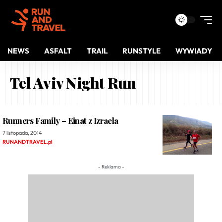
NEWS
ASFALT
TRAIL
RUNSTYLE
WYWIADY
Tel Aviv Night Run
Runners Family – Einat z Izraela
7 listopada, 2014
RUNANDTRAVEL.pl
- Reklama -