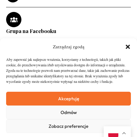
Grupa na Facebooku
Zarządzaj zgodą
Aby zapewnić jak najlepsze wrażenia, korzystamy z technologii, takich jak pliki
cookie, do przechowywania i/lub uzyskiwania dostępu do informacji o urządzeniu.
Zgoda na te technologie pozwoli nam przetwarzać dane, takie jak zachowanie podczas
przeglądania lub unikalne identyfikatory na tej stronie. Brak wyrażenia zgody lub
wycofanie zgody może niekorzystnie wpłynąć na niektóre cechy i funkcje.
runandtravel.pl - wszelkie prawa zastrzeżone
News
O nas
Akceptuję
Asfalt
Zostań Patronem
Odmów
Trail
Kontakt
Wywiady
Newsletter
Zobacz preferencje
RunStyle
Polityka prywatności