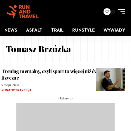
NEWS
ASFALT
TRAIL
RUNSTYLE
WYWIADY
Tomasz Brzózka
Trening mentalny, czyli sport to więcej niż ćwiczenia
fizyczne
9 maja, 2016
RUNANDTRAVEL.pl
- Reklama -