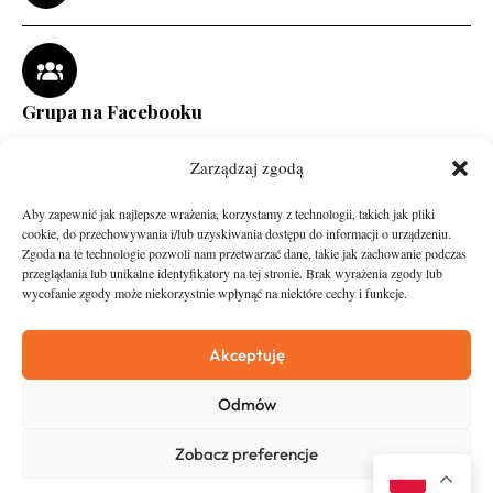
Grupa na Facebooku
Zarządzaj zgodą
Aby zapewnić jak najlepsze wrażenia, korzystamy z technologii, takich jak pliki
cookie, do przechowywania i/lub uzyskiwania dostępu do informacji o urządzeniu.
Zgoda na te technologie pozwoli nam przetwarzać dane, takie jak zachowanie podczas
przeglądania lub unikalne identyfikatory na tej stronie. Brak wyrażenia zgody lub
wycofanie zgody może niekorzystnie wpłynąć na niektóre cechy i funkcje.
runandtravel.pl - wszelkie prawa zastrzeżone
News
O nas
Akceptuję
Asfalt
Zostań Patronem
Odmów
Trail
Kontakt
Wywiady
Newsletter
Zobacz preferencje
RunStyle
Polityka prywatności