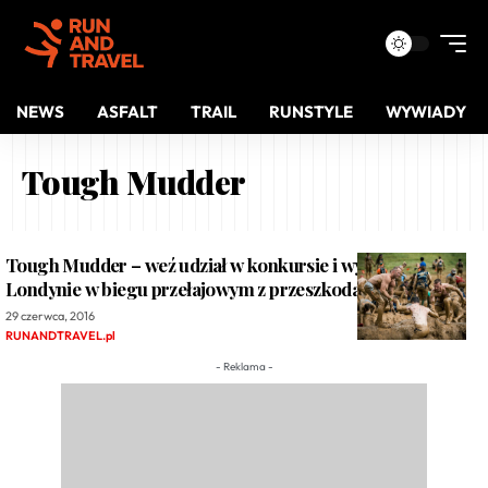
NEWS
ASFALT
TRAIL
RUNSTYLE
WYWIADY
Tough Mudder
Tough Mudder – weź udział w konkursie i wystartuj w
Londynie w biegu przełajowym z przeszkodami.
29 czerwca, 2016
RUNANDTRAVEL.pl
- Reklama -