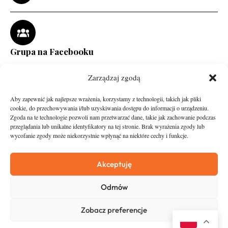
Grupa na Facebooku
Zarządzaj zgodą
Aby zapewnić jak najlepsze wrażenia, korzystamy z technologii, takich jak pliki
cookie, do przechowywania i/lub uzyskiwania dostępu do informacji o urządzeniu.
Zgoda na te technologie pozwoli nam przetwarzać dane, takie jak zachowanie podczas
przeglądania lub unikalne identyfikatory na tej stronie. Brak wyrażenia zgody lub
wycofanie zgody może niekorzystnie wpłynąć na niektóre cechy i funkcje.
runandtravel.pl - wszelkie prawa zastrzeżone
News
O nas
Akceptuję
Asfalt
Zostań Patronem
Odmów
Trail
Kontakt
Wywiady
Newsletter
Zobacz preferencje
RunStyle
Polityka prywatności