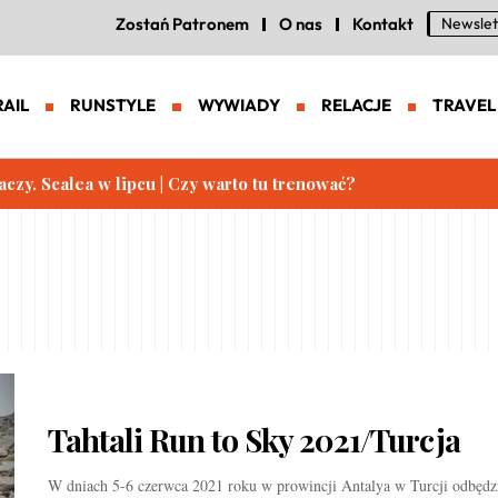
Zostań Patronem
O nas
Kontakt
Newslet
RAIL
RUNSTYLE
WYWIADY
RELACJE
TRAVEL
aczy. Scalea w lipcu | Czy warto tu trenować?
Tahtali Run to Sky 2021/Turcja
W dniach 5-6 czerwca 2021 roku w prowincji Antalya w Turcji odbędzi