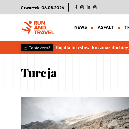
Czwartek, 06.08.2026
NEWS
ASFALT
T
Raj dla turystów. Koszmar dla bieg
To się czyta!
Turcja