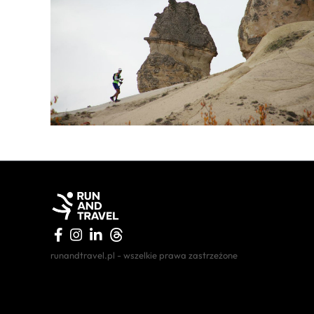
runandtravel.pl - wszelkie prawa zastrzeżone