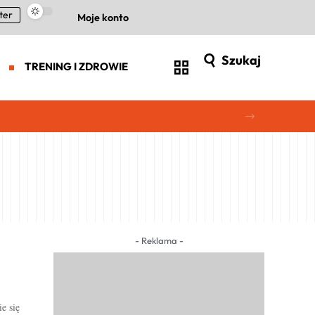
ter
Moje konto
Szukaj
TRENING I ZDROWIE
- Reklama -
e się