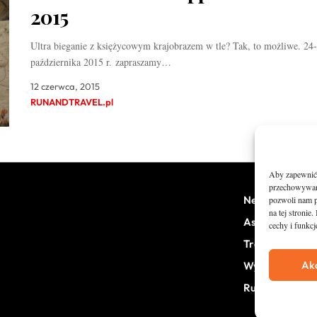
2015
Ultra bieganie z księżycowym krajobrazem w tle? Tak, to możliwe. 24
października 2015 r. zapraszamy…
12 czerwca, 2015
RUNANDTRAVEL.pl
Aby zapewnić j
przechowywani
News
pozwoli nam p
na tej stroni
Asfalt
cechy i funkcj
Trail
Ak
Wywiady
RunStyle