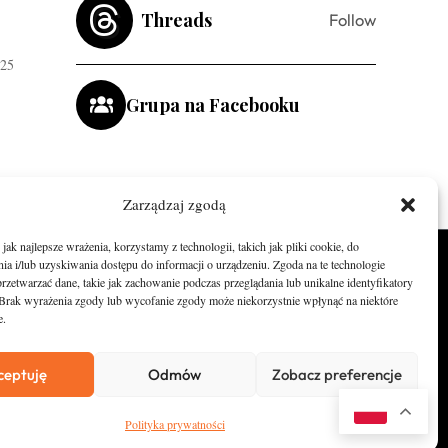
Threads
Follow
-25
Grupa na Facebooku
Zarządzaj zgodą
ak najlepsze wrażenia, korzystamy z technologii, takich jak pliki cookie, do
a i/lub uzyskiwania dostępu do informacji o urządzeniu. Zgoda na te technologie
O nas
rzetwarzać dane, takie jak zachowanie podczas przeglądania lub unikalne identyfikatory
e. Brak wyrażenia zgody lub wycofanie zgody może niekorzystnie wpłynąć na niektóre
Zostań Patronem
e.
Kontakt
ceptuję
Odmów
Zobacz preferencje
Newsletter
Polityka prywatności
Polityka prywatności