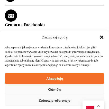
Grupa na Facebooku
Zarządzaj zgodą
Aby zapewnić jak najlepsze wrażenia, korzystamy z technologii, takich jak pliki
cookie, do przechowywania i/lub uzyskiwania dostępu do informacji o urządzeniu.
Zgoda na te technologie pozwoli nam przetwarzać dane, takie jak zachowanie podczas
przeglądania lub unikalne identyfikatory na tej stronie. Brak wyrażenia zgody lub
wycofanie zgody może niekorzystnie wpłynąć na niektóre cechy i funkcje.
runandtravel.pl - wszelkie prawa zastrzeżone
News
O nas
Akceptuję
Asfalt
Zostań Patronem
Odmów
Trail
Kontakt
Wywiady
Newsletter
Zobacz preferencje
RunStyle
Polityka prywatności