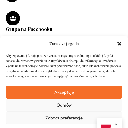
Grupa na Facebooku
Zarządzaj zgodą
Aby zapewnić jak najlepsze wrażenia, korzystamy z technologii, takich jak pliki
cookie, do przechowywania i/lub uzyskiwania dostępu do informacji o urządzeniu.
Zgoda na te technologie pozwoli nam przetwarzać dane, takie jak zachowanie podczas
przeglądania lub unikalne identyfikatory na tej stronie. Brak wyrażenia zgody lub
wycofanie zgody może niekorzystnie wpłynąć na niektóre cechy i funkcje.
runandtravel.pl - wszelkie prawa zastrzeżone
News
O nas
Akceptuję
Asfalt
Zostań Patronem
Odmów
Trail
Kontakt
Wywiady
Newsletter
Zobacz preferencje
RunStyle
Polityka prywatności