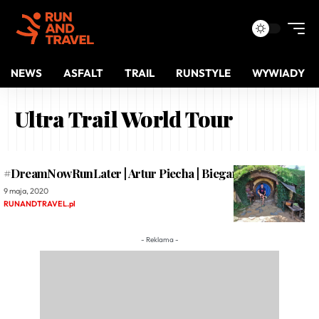
NEWS
ASFALT
TRAIL
RUNSTYLE
WYWIADY
Ultra Trail World Tour
#DreamNowRunLater | Artur Piecha | Biegam i zwiedzam
9 maja, 2020
RUNANDTRAVEL.pl
- Reklama -