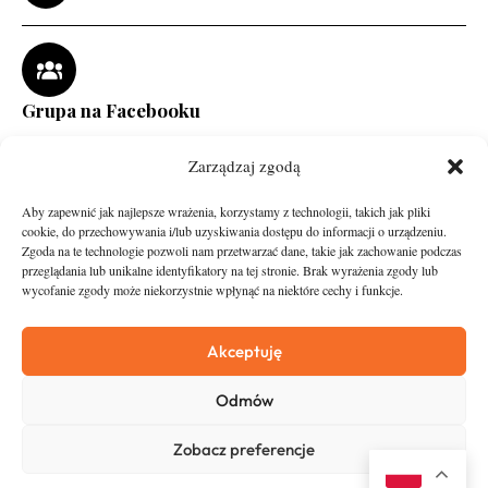
Grupa na Facebooku
Zarządzaj zgodą
Aby zapewnić jak najlepsze wrażenia, korzystamy z technologii, takich jak pliki
cookie, do przechowywania i/lub uzyskiwania dostępu do informacji o urządzeniu.
Zgoda na te technologie pozwoli nam przetwarzać dane, takie jak zachowanie podczas
przeglądania lub unikalne identyfikatory na tej stronie. Brak wyrażenia zgody lub
wycofanie zgody może niekorzystnie wpłynąć na niektóre cechy i funkcje.
runandtravel.pl - wszelkie prawa zastrzeżone
News
O nas
Akceptuję
Asfalt
Zostań Patronem
Odmów
Trail
Kontakt
Wywiady
Newsletter
Zobacz preferencje
RunStyle
Polityka prywatności