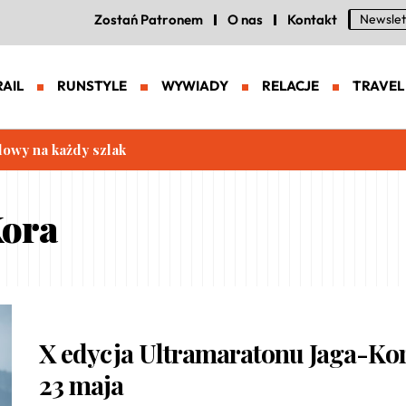
Zostań Patronem
O nas
Kontakt
Newslet
RAIL
RUNSTYLE
WYWIADY
RELACJE
TRAVEL
lowy na każdy szlak
Kora
X edycja Ultramaratonu Jaga-Kor
23 maja