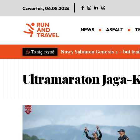
Czwartek, 06.08.2026
NEWS
ASFALT
T
Nowy Salomon Genesis 2 – but trai
To się czyta!
Ultramaraton Jaga-