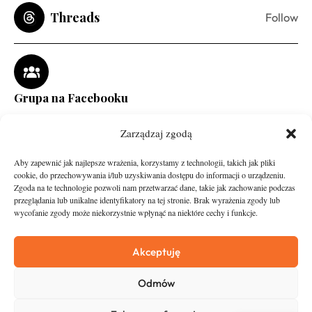
Threads
Follow
Grupa na Facebooku
Zarządzaj zgodą
Aby zapewnić jak najlepsze wrażenia, korzystamy z technologii, takich jak pliki
cookie, do przechowywania i/lub uzyskiwania dostępu do informacji o urządzeniu.
Zgoda na te technologie pozwoli nam przetwarzać dane, takie jak zachowanie podczas
przeglądania lub unikalne identyfikatory na tej stronie. Brak wyrażenia zgody lub
wycofanie zgody może niekorzystnie wpłynąć na niektóre cechy i funkcje.
runandtravel.pl - wszelkie prawa zastrzeżone
News
O nas
Akceptuję
Asfalt
Zostań Patronem
Odmów
Trail
Kontakt
Wywiady
Newsletter