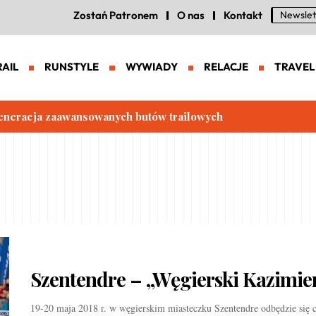
Zostań Patronem
O nas
Kontakt
Newslet
RAIL
RUNSTYLE
WYWIADY
RELACJE
TRAVEL
eneracja zaawansowanych butów trailowych
Szentendre – „Węgierski Kazimie
19-20 maja 2018 r. w węgierskim miasteczku Szentendre odbędzie się c