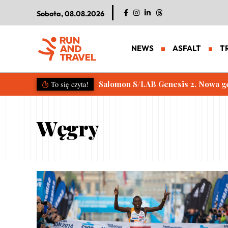
Sobota, 08.08.2026
NEWS
ASFALT
T
Salomon S/LAB Genesis 2. Nowa g
To się czyta!
Węgry