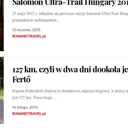
Salomon Ultra-Trail Hungary 20
23 maja 2015 r. odbędzie się pierwsza edycja Salomon Ultra-Trail Hun
przepięknym naddunajskim…
13 stycznia, 2015
RUNANDTRAVEL.pl
127 km, czyli w dwa dni dookoła j
Fertő
Sopron-Podersdorf-Sopron to dwudniowa impreza biegowa, w której d
jest 127 km. Trasa biegu…
14 lutego, 2014
RUNANDTRAVEL.pl