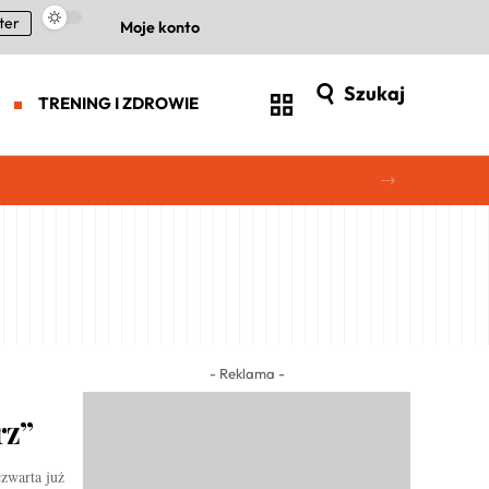
ter
Moje konto
Szukaj
TRENING I ZDROWIE
- Reklama -
rz”
zwarta już