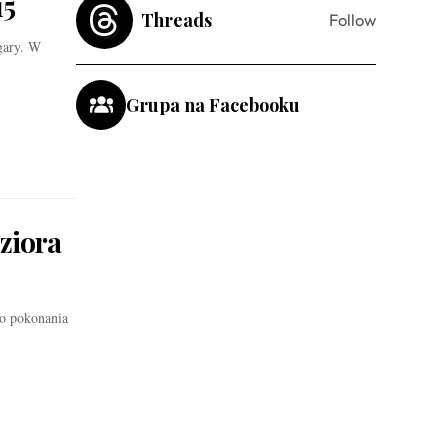
15
Threads
Follow
gary. W
Grupa na Facebooku
eziora
o pokonania