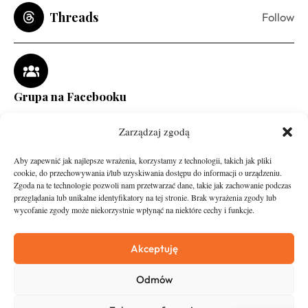
Threads
Follow
Grupa na Facebooku
Zarządzaj zgodą
Aby zapewnić jak najlepsze wrażenia, korzystamy z technologii, takich jak pliki
cookie, do przechowywania i/lub uzyskiwania dostępu do informacji o urządzeniu.
Zgoda na te technologie pozwoli nam przetwarzać dane, takie jak zachowanie podczas
przeglądania lub unikalne identyfikatory na tej stronie. Brak wyrażenia zgody lub
wycofanie zgody może niekorzystnie wpłynąć na niektóre cechy i funkcje.
runandtravel.pl - wszelkie prawa zastrzeżone
News
O nas
Akceptuję
Asfalt
Zostań Patronem
Odmów
Trail
Kontakt
Wywiady
Newsletter