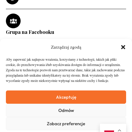
Grupa na Facebooku
Zarządzaj zgodą
Aby zapewnić jak najlepsze wrażenia, korzystamy z technologii, takich jak pliki
cookie, do przechowywania i/lub uzyskiwania dostępu do informacji o urządzeniu.
Zgoda na te technologie pozwoli nam przetwarzać dane, takie jak zachowanie podczas
przeglądania lub unikalne identyfikatory na tej stronie. Brak wyrażenia zgody lub
wycofanie zgody może niekorzystnie wpłynąć na niektóre cechy i funkcje.
runandtravel.pl - wszelkie prawa zastrzeżone
News
O nas
Akceptuję
Asfalt
Zostań Patronem
Odmów
Trail
Kontakt
Wywiady
Newsletter
Zobacz preferencje
RunStyle
Polityka prywatności