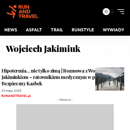
NEWS
ASFALT
TRAIL
RUNSTYLE
WYWIADY
Wojciech Jakimiuk
Hipotermia… nie tylko zimą | Rozmowa z Wojciechem
Jakimiukiem – ratownikiem medycznym w projekcie
Bezpieczny Kazbek
23 maja, 2020
RUNANDTRAVEL.pl
- Reklama -