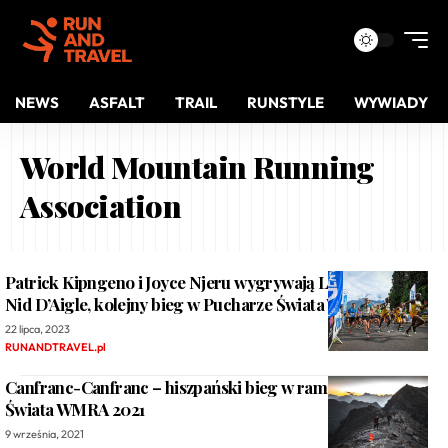
NEWS
ASFALT
TRAIL
RUNSTYLE
WYWIADY
World Mountain Running
Association
Patrick Kipngeno i Joyce Njeru wygrywają La Montee Du
Nid D’Aigle, kolejny bieg w Pucharze Świata WMRA 2023
22 lipca, 2023
RUNANDTRAVEL.pl
Canfranc-Canfranc – hiszpański bieg w ramach Pucharu
Świata WMRA 2021
9 września, 2021