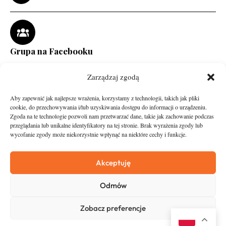
Grupa na Facebooku
Zarządzaj zgodą
Aby zapewnić jak najlepsze wrażenia, korzystamy z technologii, takich jak pliki
cookie, do przechowywania i/lub uzyskiwania dostępu do informacji o urządzeniu.
Zgoda na te technologie pozwoli nam przetwarzać dane, takie jak zachowanie podczas
przeglądania lub unikalne identyfikatory na tej stronie. Brak wyrażenia zgody lub
wycofanie zgody może niekorzystnie wpłynąć na niektóre cechy i funkcje.
runandtravel.pl - wszelkie prawa zastrzeżone
News
O nas
Akceptuję
Asfalt
Zostań Patronem
Odmów
Trail
Kontakt
Wywiady
Newsletter
Zobacz preferencje
RunStyle
Polityka prywatności