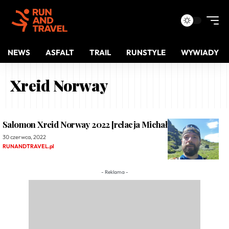
NEWS
ASFALT
TRAIL
RUNSTYLE
WYWIADY
Xreid Norway
Salomon Xreid Norway 2022 [relacja Michała Drozda]
30 czerwca, 2022
RUNANDTRAVEL.pl
- Reklama -