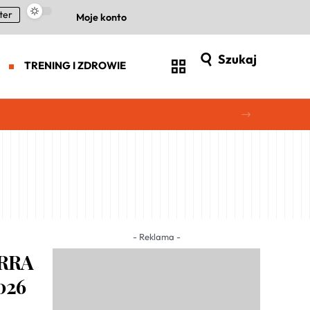
ter
Moje konto
Szukaj
TRENING I ZDROWIE
- Reklama -
ERRA
026