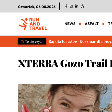
Czwartek, 06.08.2026
NEWS
ASFALT
T
Raj dla turystów. Koszmar dla bieg
To się czyta!
XTERRA Gozo Trail