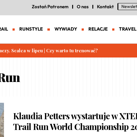
Zostań Patronem
O nas
Kontakt
Newslet
RAIL
RUNSTYLE
WYWIADY
RELACJE
TRAVEL
aczy. Scalea w lipcu | Czy warto tu trenować?
 Run
Klaudia Petters wystartuje w XT
Trail Run World Championship 2