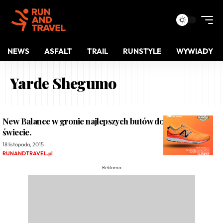
NEWS
ASFALT
TRAIL
RUNSTYLE
WYWIADY
Yarde Shegumo
New Balance w gronie najlepszych butów do biegania na
świecie.
18 listopada, 2015
RUNANDTRAVEL.pl
- Reklama -