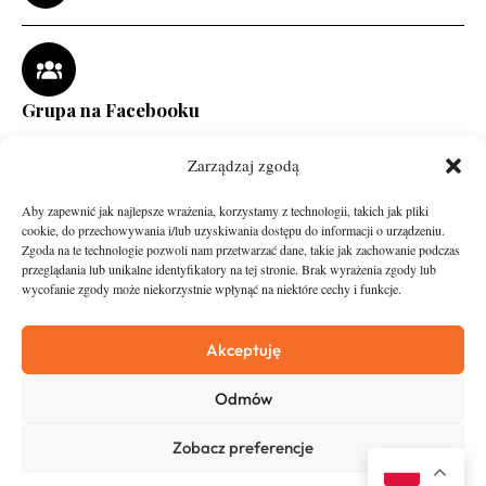
Grupa na Facebooku
Zarządzaj zgodą
Aby zapewnić jak najlepsze wrażenia, korzystamy z technologii, takich jak pliki
cookie, do przechowywania i/lub uzyskiwania dostępu do informacji o urządzeniu.
Zgoda na te technologie pozwoli nam przetwarzać dane, takie jak zachowanie podczas
przeglądania lub unikalne identyfikatory na tej stronie. Brak wyrażenia zgody lub
wycofanie zgody może niekorzystnie wpłynąć na niektóre cechy i funkcje.
runandtravel.pl - wszelkie prawa zastrzeżone
News
O nas
Akceptuję
Asfalt
Zostań Patronem
Odmów
Trail
Kontakt
Wywiady
Newsletter
Zobacz preferencje
RunStyle
Polityka prywatności