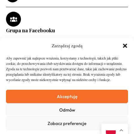
Grupa na Facebooku
Zarządzaj zgodą
Aby zapewnić jak najlepsze wrażenia, korzystamy z technologii, takich jak pliki
cookie, do przechowywania i/lub uzyskiwania dostępu do informacji o urządzeniu.
Zgoda na te technologie pozwoli nam przetwarzać dane, takie jak zachowanie podczas
przeglądania lub unikalne identyfikatory na tej stronie. Brak wyrażenia zgody lub
wycofanie zgody może niekorzystnie wpłynąć na niektóre cechy i funkcje.
runandtravel.pl - wszelkie prawa zastrzeżone
News
O nas
Akceptuję
Asfalt
Zostań Patronem
Odmów
Trail
Kontakt
Wywiady
Newsletter
Zobacz preferencje
RunStyle
Polityka prywatności