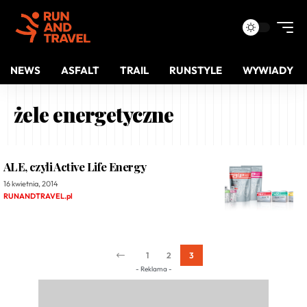
NEWS
ASFALT
TRAIL
RUNSTYLE
WYWIADY
żele energetyczne
ALE, czyli Active Life Energy
16 kwietnia, 2014
RUNANDTRAVEL.pl
1
2
3
- Reklama -