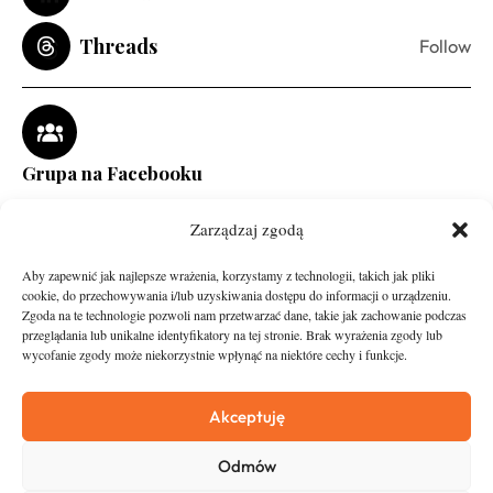
Threads
Follow
Grupa na Facebooku
Zarządzaj zgodą
Aby zapewnić jak najlepsze wrażenia, korzystamy z technologii, takich jak pliki
cookie, do przechowywania i/lub uzyskiwania dostępu do informacji o urządzeniu.
Zgoda na te technologie pozwoli nam przetwarzać dane, takie jak zachowanie podczas
przeglądania lub unikalne identyfikatory na tej stronie. Brak wyrażenia zgody lub
wycofanie zgody może niekorzystnie wpłynąć na niektóre cechy i funkcje.
runandtravel.pl - wszelkie prawa zastrzeżone
News
O nas
Akceptuję
Asfalt
Zostań Patronem
Odmów
Trail
Kontakt