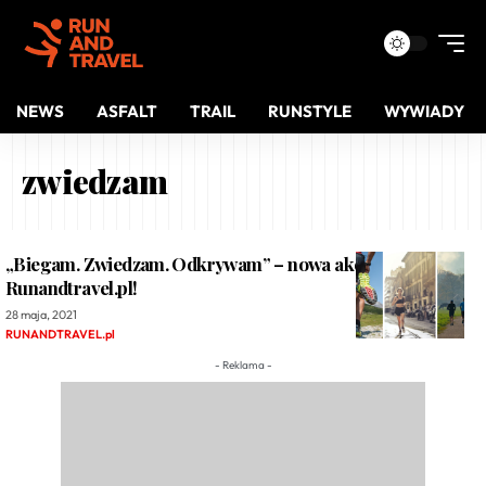
NEWS
ASFALT
TRAIL
RUNSTYLE
WYWIADY
zwiedzam
„Biegam. Zwiedzam. Odkrywam” – nowa akcja portalu
Runandtravel.pl!
28 maja, 2021
RUNANDTRAVEL.pl
- Reklama -