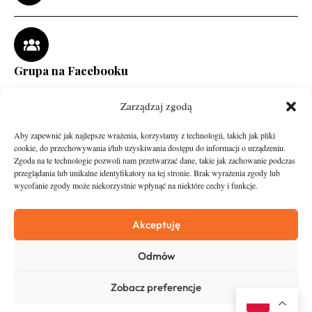
Grupa na Facebooku
Zarządzaj zgodą
Aby zapewnić jak najlepsze wrażenia, korzystamy z technologii, takich jak pliki
cookie, do przechowywania i/lub uzyskiwania dostępu do informacji o urządzeniu.
Zgoda na te technologie pozwoli nam przetwarzać dane, takie jak zachowanie podczas
przeglądania lub unikalne identyfikatory na tej stronie. Brak wyrażenia zgody lub
wycofanie zgody może niekorzystnie wpłynąć na niektóre cechy i funkcje.
runandtravel.pl - wszelkie prawa zastrzeżone
News
O nas
Akceptuję
Asfalt
Zostań Patronem
Odmów
Trail
Kontakt
Wywiady
Newsletter
Zobacz preferencje
RunStyle
Polityka prywatności