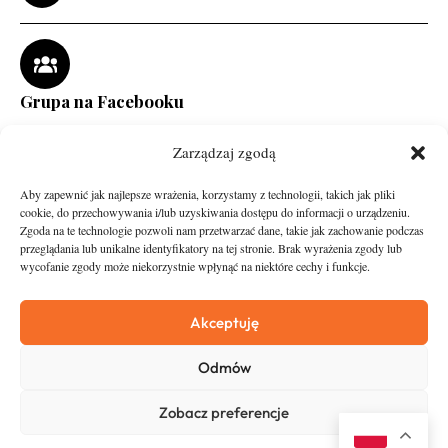
Grupa na Facebooku
Zarządzaj zgodą
Aby zapewnić jak najlepsze wrażenia, korzystamy z technologii, takich jak pliki
cookie, do przechowywania i/lub uzyskiwania dostępu do informacji o urządzeniu.
Zgoda na te technologie pozwoli nam przetwarzać dane, takie jak zachowanie podczas
przeglądania lub unikalne identyfikatory na tej stronie. Brak wyrażenia zgody lub
wycofanie zgody może niekorzystnie wpłynąć na niektóre cechy i funkcje.
runandtravel.pl - wszelkie prawa zastrzeżone
News
O nas
Akceptuję
Asfalt
Zostań Patronem
Odmów
Trail
Kontakt
Wywiady
Newsletter
Zobacz preferencje
RunStyle
Polityka prywatności