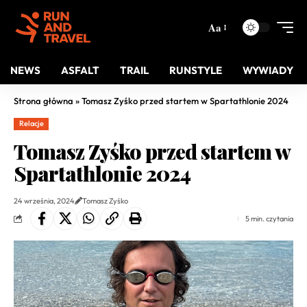
Aa
NEWS
ASFALT
TRAIL
RUNSTYLE
WYWIADY
Strona główna
»
Tomasz Zyśko przed startem w Spartathlonie 2024
Relacje
Tomasz Zyśko przed startem w
Spartathlonie 2024
24 września, 2024
Tomasz Zyśko
5 min. czytania