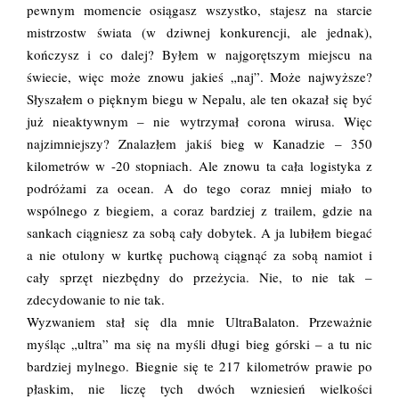
pewnym momencie osiągasz wszystko, stajesz na starcie
mistrzostw świata (w dziwnej konkurencji, ale jednak),
kończysz i co dalej? Byłem w najgorętszym miejscu na
świecie, więc może znowu jakieś „naj”. Może najwyższe?
Słyszałem o pięknym biegu w Nepalu, ale ten okazał się być
już nieaktywnym – nie wytrzymał corona wirusa. Więc
najzimniejszy? Znalazłem jakiś bieg w Kanadzie – 350
kilometrów w -20 stopniach. Ale znowu ta cała logistyka z
podróżami za ocean. A do tego coraz mniej miało to
wspólnego z biegiem, a coraz bardziej z trailem, gdzie na
sankach ciągniesz za sobą cały dobytek. A ja lubiłem biegać
a nie otulony w kurtkę puchową ciągnąć za sobą namiot i
cały sprzęt niezbędny do przeżycia. Nie, to nie tak –
zdecydowanie to nie tak.
Wyzwaniem stał się dla mnie UltraBalaton. Przeważnie
myśląc „ultra” ma się na myśli długi bieg górski – a tu nic
bardziej mylnego. Biegnie się te 217 kilometrów prawie po
płaskim, nie liczę tych dwóch wzniesień wielkości