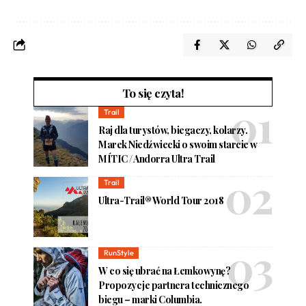
To się czyta!
Trail
Raj dla turystów, biegaczy, kolarzy.
Marek Niedźwiecki o swoim starcie w
MÍTIC / Andorra Ultra Trail
Trail
Ultra-Trail® World Tour 2018
RunStyle
W co się ubrać na Łemkowynę?
Propozycje partnera technicznego
biegu – marki Columbia.