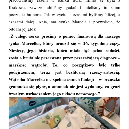
pracowaliśmy razem w banku BGŻ. Mimo że była z
Krakowa, zawsze lubiliśmy gadać i mieliśmy to samo
poczucie humoru. Jak w życiu – czasami byliśmy bliżej, a
czasami dalej. Ania, ma synka Marcela i pozwolicie, że
oddam jej głos:
Z całego serca prosimy o pomoc finansową dla naszego
„
synka Marcelka, który urodził się w 26. tygodniu ciąży.
Niestety, jego historia, która miała być pełna radości,
została brutalnie przerwana przez przerażającą diagnozę –
marskość wątroby. To, co początkowo było tylko
podejrzeniem, teraz jest bezlitosną rzeczywistością.
Wątroba Marcelka nie spełnia swoich funkcji – w brzuszku
gromadzą się płyny, a amoniak nie jest wydalany, co grozi
trwałym uszkodzeniem jego układu nerwowego.”