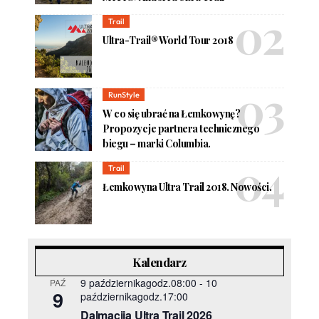
Trail
Ultra-Trail® World Tour 2018
RunStyle
W co się ubrać na Łemkowynę?
Propozycje partnera technicznego
biegu – marki Columbia.
Trail
Łemkowyna Ultra Trail 2018. Nowości.
Kalendarz
9 październikagodz.08:00
-
10
PAŹ
9
październikagodz.17:00
Dalmacija Ultra Trail 2026