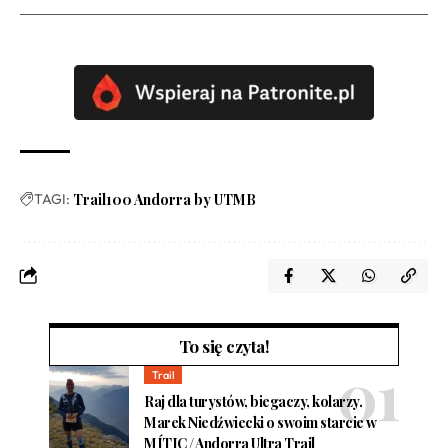
TAGI:
Trail100 Andorra by UTMB
To się czyta!
Trail
Raj dla turystów, biegaczy, kolarzy.
Marek Niedźwiecki o swoim starcie w
MÍTIC / Andorra Ultra Trail