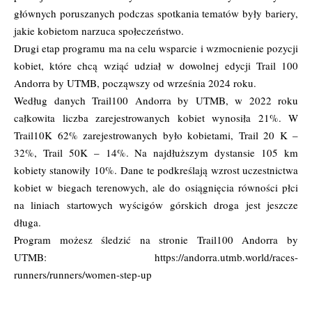
głównych poruszanych podczas spotkania tematów były bariery,
jakie kobietom narzuca społeczeństwo.
Drugi etap programu ma na celu wsparcie i wzmocnienie pozycji
kobiet, które chcą wziąć udział w dowolnej edycji Trail 100
Andorra by UTMB, począwszy od września 2024 roku.
Według danych Trail100 Andorra by UTMB, w 2022 roku
całkowita liczba zarejestrowanych kobiet wynosiła 21%. W
Trail10K 62% zarejestrowanych było kobietami, Trail 20 K –
32%, Trail 50K – 14%. Na najdłuższym dystansie 105 km
kobiety stanowiły 10%.
Dane te podkreślają wzrost uczestnictwa
kobiet w biegach terenowych, ale do osiągnięcia równości płci
na liniach startowych wyścigów górskich droga jest jeszcze
długa.
Program możesz śledzić na stronie Trail100 Andorra by
UTMB:
https://andorra.utmb.world/races-
runners/runners/women-step-up