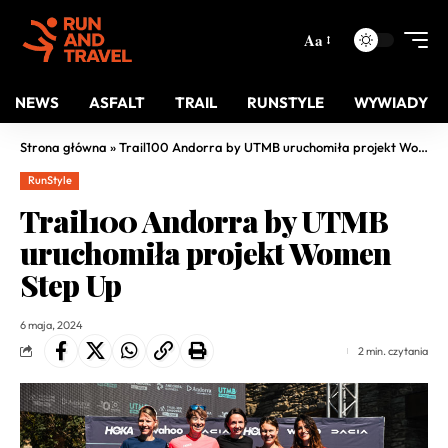
Aa
NEWS
ASFALT
TRAIL
RUNSTYLE
WYWIADY
Strona główna
»
Trail100 Andorra by UTMB uruchomiła projekt Women Step Up
RunStyle
Trail100 Andorra by UTMB
uruchomiła projekt Women
Step Up
6 maja, 2024
2 min. czytania