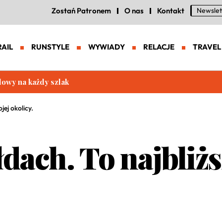
Zostań Patronem
O nas
Kontakt
Newslet
RAIL
RUNSTYLE
WYWIADY
RELACJE
TRAVEL
eneracja zaawansowanych butów trailowych
ej okolicy.
dach. To najbliżs