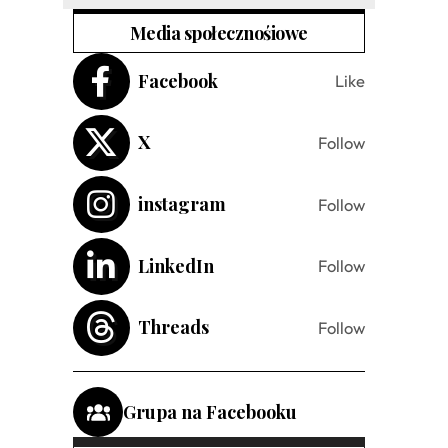
Media społecznośiowe
Facebook
Like
X
Follow
instagram
Follow
LinkedIn
Follow
Threads
Follow
Grupa na Facebooku