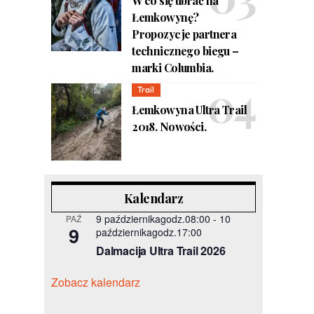
W co się ubrać na
Łemkowynę?
Propozycje partnera
technicznego biegu –
marki Columbia.
Trail
Łemkowyna Ultra Trail
2018. Nowości.
Kalendarz
9 październikagodz.08:00
-
10
PAŹ
9
październikagodz.17:00
Dalmacija Ultra Trail 2026
Zobacz kalendarz