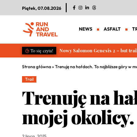
Piątek, 07.08.2026
NEWS
ASFALT
T
Salomon S/LAB Genesis 2. Nowa g
To się czyta!
Strona główna
»
Trenuję na hałdach. To najbliższe góry w moj
Trail
Trenuję na hał
mojej okolicy.
2 lipca, 2015