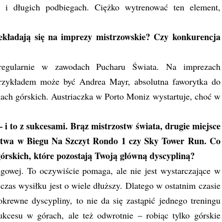
h i długich podbiegach. Ciężko wytrenować ten element,
ekładają się na imprezy mistrzowskie? Czy konkurencja
 regularnie w zawodach Pucharu Świata. Na imprezach
 Przykładem może być Andrea Mayr, absolutna faworytka do
egach górskich. Austriaczka w Porto Moniz wystartuje, choć w
i to z sukcesami. Brąz mistrzostw świata, drugie miejsce
stwa w Biegu Na Szczyt Rondo 1 czy Sky Tower Run. Co
 górskich, które pozostają Twoją główną dyscypliną?
egowej. To oczywiście pomaga, ale nie jest wystarczające w
czas wysiłku jest o wiele dłuższy. Dlatego w ostatnim czasie
krewne dyscypliny, to nie da się zastąpić jednego treningu
ukcesu w górach, ale też odwrotnie – robiąc tylko górskie