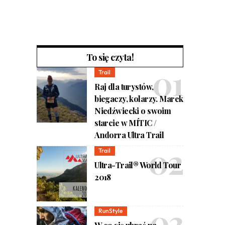
To się czyta!
Trail
Raj dla turystów,
biegaczy, kolarzy. Marek
Niedźwiecki o swoim
starcie w MÍTIC /
Andorra Ultra Trail
Trail
Ultra-Trail® World Tour
2018
RunStyle