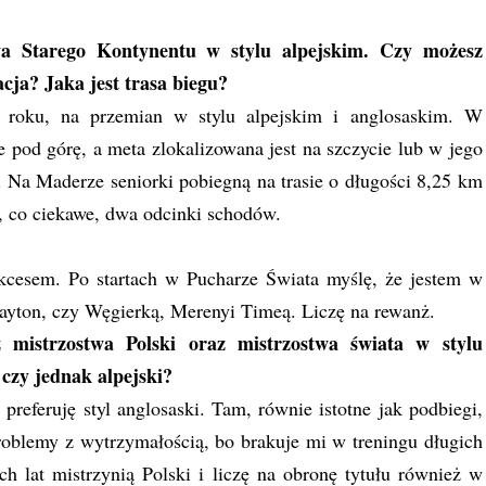
a Starego Kontynentu w stylu alpejskim. Czy możesz
cja? Jaka jest trasa biegu?
roku, na przemian w stylu alpejskim i anglosaskim. W
e pod górę, a meta zlokalizowana jest na szczycie lub w jego
gi. Na Maderze seniorki pobiegną na trasie o długości 8,25 km
, co ciekawe, dwa odcinki schodów.
kcesem. Po startach w Pucharze Świata myślę, że jestem w
ayton, czy Węgierką, Merenyi Timeą. Liczę na rewanż.
mistrzostwa Polski oraz mistrzostwa świata w stylu
 czy jednak alpejski?
referuję styl anglosaski. Tam, równie istotne jak podbiegi,
roblemy z wytrzymałością, bo brakuje mi w treningu długich
h lat mistrzynią Polski i liczę na obronę tytułu również w