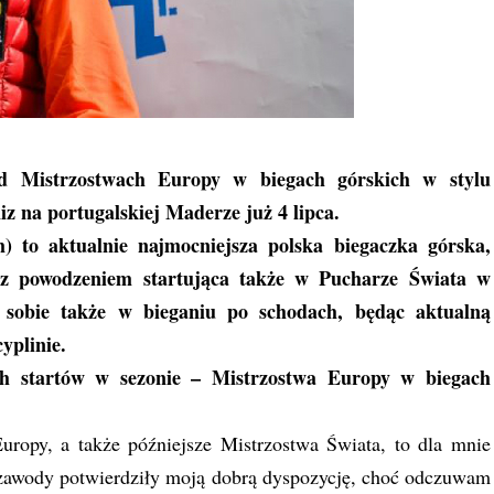
d Mistrzostwach Europy w biegach górskich w stylu
z na portugalskiej Maderze już 4 lipca.
) to aktualnie najmocniejsza polska biegaczka górska,
 z powodzeniem startująca także w Pucharze Świata w
 sobie także w bieganiu po schodach, będąc aktualną
yplinie.
ch startów w sezonie – Mistrzostwa Europy w biegach
ropy, a także późniejsze Mistrzostwa Świata, to dla mnie
 zawody potwierdziły moją dobrą dyspozycję, choć odczuwam