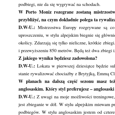
podbiegi, nie da się wygrywać na schodach.
W Porto Moniz rozegrane zostaną mistrzostw
przybliżyć, na czym dokładnie polega ta rywaliza
D.W-U.:
Mistrzostwa Europy rozgrywane są co 
uproszczeniu, w stylu alpejskim biegnie się główni
okolicy. Zdarzają się tylko nieliczne, krótkie zbie
i przewyższeniu 850 metrów. Będą też dwa zbiegi i
Z jakiego wyniku będziesz zadowolona?
D.W-U.:
Lokata w pierwszej dziesiątce będzie su
stanie rywalizować chociażby z Brytyjką, Emmą Cl
W planach na dalszą część sezonu masz też 
anglosaskim. Który styl preferujesz – anglosaski
D.W-U.:
Z uwagi na moje możliwości treningowe, p
jest zbieganie w dół. W stylu alpejskim miewam p
podbiegów. W stylu anglosaskim jestem od czterec