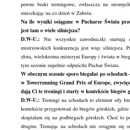
pewne braki treningowe, zwłaszcza na stromyc
mieszkając na co dzień w Zabrzu.
Na ile wyniki osiągane w Pucharze Świata prz
jest tam o wiele silniejsza?
D.W-U.:
Nie wszystkie zawodniczki startują
mistrzowskich konkurencja jest więc silniejsza.
złota, wielokrotna mistrzyni Europy i świata w bi
tym sezonie zupełnie odpuściła Puchar Świata.
W obecnym sezonie sporo biegałaś po schodach – 
w Towerrunning Grand Prix of Europe, zwycię
dają Ci te treningi i starty w kontekście biegów
D.W-U.:
Treningi na schodach to element siły bi
kontekście przygotowań do biegów górskich, gdzie 
skupiałam się na podbiegach górskich. Choć to po
drugim. Trenując na schodach nie osiągnie się s