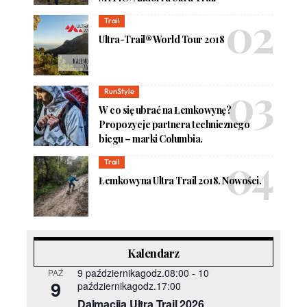
Trail
Ultra-Trail® World Tour 2018
RunStyle
W co się ubrać na Łemkowynę?
Propozycje partnera technicznego
biegu – marki Columbia.
Trail
Łemkowyna Ultra Trail 2018. Nowości.
Kalendarz
9 październikagodz.08:00
-
10
PAŹ
9
październikagodz.17:00
Dalmacija Ultra Trail 2026