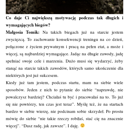
Co daje Ci największą motywację podczas tak długich i
wymagających biegów?
Małgosia Tomik:
Na takich biegach już na starcie jestem
zwycięzcą. To zachowanie konsekwencji treningu na co dzień,
połączone z życiem prywatnym i pracą na pełen etat, a może i
więcej, są najbardziej wymagające. Jadąc na długie zawody, jadę
spełniać swoje cele i marzenia. Dużo musi się wydarzyć, żeby
stanąć na starcie takich zawodów, których samo ukończenie dla
niektórych jest już sukcesem.
Kiedy już tam jestem, podczas startu, mam na siebie wiele
sposobów. Jeden z nich to pytanie do siebie “naprawdę, nie
powalczysz bardziej? Chciałaś tu być i pracowałaś na to. To już
się nie powtórzy, ten czas jest teraz”. Myślę też, że na startach
bardzo w siebie wierzę, nie podcinam sobie skrzydeł. Po prostu
mówię do siebie “nie takie rzeczy robiłaś, stać cię na znacznie
więcej”. “Dasz radę, jak zawsze”. I daję.