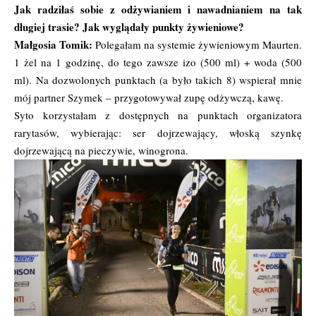
Jak radziłaś sobie z odżywianiem i nawadnianiem na tak
długiej trasie? Jak wyglądały punkty żywieniowe?
Małgosia Tomik:
Polegałam na systemie żywieniowym Maurten.
1 żel na 1 godzinę, do tego zawsze izo (500 ml) + woda (500
ml). Na dozwolonych punktach (a było takich 8) wspierał mnie
mój partner Szymek – przygotowywał zupę odżywczą, kawę.
Syto korzystałam z dostępnych na punktach organizatora
rarytasów, wybierając: ser dojrzewający, włoską szynkę
dojrzewającą na pieczywie, winogrona.