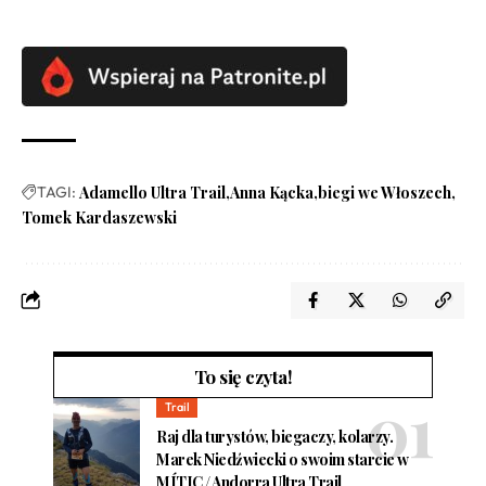
TAGI:
Adamello Ultra Trail
Anna Kącka
biegi we Włoszech
Tomek Kardaszewski
To się czyta!
Trail
Raj dla turystów, biegaczy, kolarzy.
Marek Niedźwiecki o swoim starcie w
MÍTIC / Andorra Ultra Trail