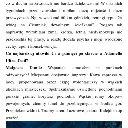
co w duchu na zawodach mu bardzo dziękowałam! W ostatnich
tygodniach przed zawodami robiłam dużą objętość i dużo
przewyższeń. Np. w weekend 60 km górskich, treningi typu “2x
wbieg na Ciemniak, dowolnymi ścieżkami”. Progres tak
naprawdę wyrobiłam zimą, krótka, letnia niedyspozycja nie
przekreśliła tej pracy, a resztę dodała psycha i moje wrodzone
cechy: upór i konsekwencja.
Co najbardziej utkwiło Ci w pamięci po starcie w Adamello
Ultra Trail?
Małgosia Tomik:
Wspaniała atmosfera na punktach
odżywczych! Miejscami dosłownie imprezy! Kawa espresso w
nocy, proponowana przez ekipę wolontariuszy w wąskich
uliczkach miasteczek. Spektakularnie oświetlone pochodniami
górskie granie, korytarz pochodni. Wąskie ruiny okopów
powojennych, ciemny tunel do przebiegnięcia w środku gór.
Przepiękne widoki. Trudny teren. Lazurowe jeziora. Kalejdoskop
wrażeń.