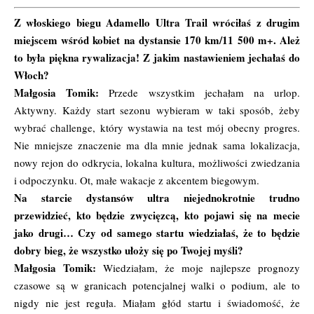
Z włoskiego biegu Adamello Ultra Trail wróciłaś z drugim
miejscem wśród kobiet na dystansie 170 km/11 500 m+. Ależ
to była piękna rywalizacja! Z jakim nastawieniem jechałaś do
Włoch?
Małgosia Tomik:
Przede wszystkim jechałam na urlop.
Aktywny. Każdy start sezonu wybieram w taki sposób, żeby
wybrać challenge, który wystawia na test mój obecny progres.
Nie mniejsze znaczenie ma dla mnie jednak sama lokalizacja,
nowy rejon do odkrycia, lokalna kultura, możliwości zwiedzania
i odpoczynku. Ot, małe wakacje z akcentem biegowym.
Na starcie dystansów ultra niejednokrotnie trudno
przewidzieć, kto będzie zwycięzcą, kto pojawi się na mecie
jako drugi… Czy od samego startu wiedziałaś, że to będzie
dobry bieg, że wszystko ułoży się po Twojej myśli?
Małgosia Tomik:
Wiedziałam, że moje najlepsze prognozy
czasowe są w granicach potencjalnej walki o podium, ale to
nigdy nie jest reguła. Miałam głód startu i świadomość, że