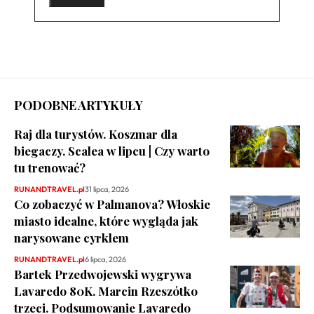
PODOBNE ARTYKUŁY
Raj dla turystów. Koszmar dla
biegaczy. Scalea w lipcu | Czy warto
tu trenować?
RUNANDTRAVEL.pl
31 lipca, 2026
Co zobaczyć w Palmanova? Włoskie
miasto idealne, które wygląda jak
narysowane cyrklem
RUNANDTRAVEL.pl
6 lipca, 2026
Bartek Przedwojewski wygrywa
Lavaredo 80K. Marcin Rzeszótko
trzeci. Podsumowanie Lavaredo