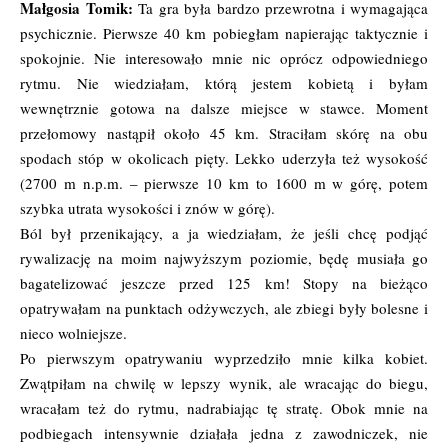
Małgosia Tomik:
Ta gra była bardzo przewrotna i wymagająca
psychicznie. Pierwsze 40 km pobiegłam napierając taktycznie i
spokojnie. Nie interesowało mnie nic oprócz odpowiedniego
rytmu. Nie wiedziałam, którą jestem kobietą i byłam
wewnętrznie gotowa na dalsze miejsce w stawce. Moment
przełomowy nastąpił około 45 km. Straciłam skórę na obu
spodach stóp w okolicach pięty. Lekko uderzyła też wysokość
(2700 m n.p.m. – pierwsze 10 km to 1600 m w górę, potem
szybka utrata wysokości i znów w górę).
Ból był przenikający, a ja wiedziałam, że jeśli chcę podjąć
rywalizację na moim najwyższym poziomie, będę musiała go
bagatelizować jeszcze przed 125 km! Stopy na bieżąco
opatrywałam na punktach odżywczych, ale zbiegi były bolesne i
nieco wolniejsze.
Po pierwszym opatrywaniu wyprzedziło mnie kilka kobiet.
Zwątpiłam na chwilę w lepszy wynik, ale wracając do biegu,
wracałam też do rytmu, nadrabiając tę stratę. Obok mnie na
podbiegach intensywnie działała jedna z zawodniczek, nie