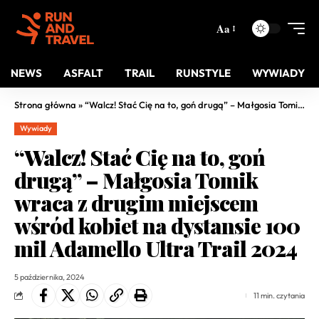
Aa
NEWS
ASFALT
TRAIL
RUNSTYLE
WYWIADY
Strona główna
»
“Walcz! Stać Cię na to, goń drugą” – Małgosia Tomik wraca z drugim miejscem wśród kobiet na dystansie 100 mil Adamello Ultra Trail 2024
Wywiady
“Walcz! Stać Cię na to, goń
drugą” – Małgosia Tomik
wraca z drugim miejscem
wśród kobiet na dystansie 100
mil Adamello Ultra Trail 2024
5 października, 2024
11 min. czytania