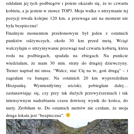
oddałam jej tych podbiegów i potem okazało się, że to czwarta
kobieta, a ja jestem w stawce TOP3. Moja walka o utrzymanie tej
pozycji trwała kolejne 120 km, a przewaga ani na moment nie
była bezpieczna!
Finalnym momentem przełomowym był jeden z ostatnich
punktów odżywczych, około 30 km przed metą. Wciąż
walczyłajm o utrzymywanie przewagi nad czwarta kobietą, która
rosła na podbiegach, spadała na zbiegach. Na punkcie
wiedziałam, że mam 30 min. straty do drugiej dziewczyny.
Trener napisał mi smsa. “Walcz, stać Cię na to, goń drugą” – i
zagrałam va banque. Na ostatnich 20 km wyprzedziłam
Hiszpankę. Wymieniłyśmy uściski, pobiegłam dalej…
zastanawiając się, czy przy tak dużych przewyższeniach i tak
intensywnym nadrabianiu czasu dowiozę wynik do końca, do
mety. Zrobiłam to. Do ostatnich metrów nie czułam, że moja
druga lokata jest “bezpieczna”.