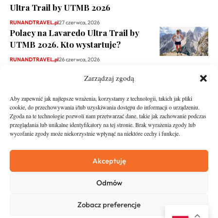
Ultra Trail by UTMB 2026
RUNANDTRAVEL.pl
27 czerwca, 2026
Polacy na Lavaredo Ultra Trail by
UTMB 2026. Kto wystartuje?
RUNANDTRAVEL.pl
26 czerwca, 2026
Zarządzaj zgodą
Aby zapewnić jak najlepsze wrażenia, korzystamy z technologii, takich jak pliki
cookie, do przechowywania i/lub uzyskiwania dostępu do informacji o urządzeniu.
Zgoda na te technologie pozwoli nam przetwarzać dane, takie jak zachowanie podczas
przeglądania lub unikalne identyfikatory na tej stronie. Brak wyrażenia zgody lub
wycofanie zgody może niekorzystnie wpłynąć na niektóre cechy i funkcje.
runandtravel.pl - wszelkie prawa zastrzeżone
News
O nas
Akceptuję
Asfalt
Zostań Patronem
Odmów
Trail
Kontakt
Wywiady
Newsletter
Zobacz preferencje
RunStyle
Polityka prywatności