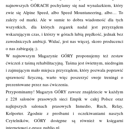
najnowszych GÓRACH pochylamy się nad wynalazkiem, który
zwie się Alpine Speed, albo Speed Mountaneering, albo… To
zależy od marki. Ale w sumie to dobra wiadomość dla tych
wszystkich, dla których zegarek nadal jest przyrządem
wskazującym czas, i którzy w górach lubią prędkość, jednak bez
zawodniczych ambicji. Widać, jest nas więcej, skoro producenci
o nas zabiegają ;).
W najnowszym Magazynie GÓRY proponujemy też zestaw
ćwiczeń z taśmą rehabilitacyjną. Taśma jest świetnym, niedrogim
i zajmującym mało miejsca przyrządem, który pozwala poprawić
sprawność fizyczną, warto więc poszerzyć swoje treningi o
prezentowane przez nas ćwiczenia.
Przypominamy! Magazyn GÓRY zawsze znajdziecie w każdym
z 228 salonów prasowych sieci Empik w całej Polsce oraz
najlepszych salonach prasowych Inmedio, Ruch, Relay,
Kolporter. Zgodnie z prośbami i oczekiwaniami naszych
Czytelników, GÓRY dostępne są również w księgarni
internetowej e-prasy publio.pl.