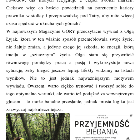
Ciekawe więc co byście powiedzieli na porzucenie kariery
prawnika w stolicy i przeprowadzkę pod Tatry, aby móc więcej
czasu spędzać w ukochanych górach?
W najnowszym Magazynie GÓRY przeczytacie wywiad z Olgą
Łyjak, która w ten właśnie sposób przemeblowała swoje życie,
nie żałuje zmian, a jedyne czego jej szkoda, to energii, którą
traciła w „sztucznym” życiu. Olga stara się przywrócić
równowagę pomiędzy pracą a pasją i wykorzystuje nową
sytuację, żeby biegać jeszcze lepiej. Efekty widzimy na listach
wyników. Nie to jest jednak najważniejszym motywem
wywiadu. Owszem, warto ciężko trenować i tworzyć sobie do
tego optymalne warunki, ale warto też podążać za wewnętrznym
głosem – to może banalne przesłanie, jednak prosta logika jest
zazwyczaj najskuteczniejsza.