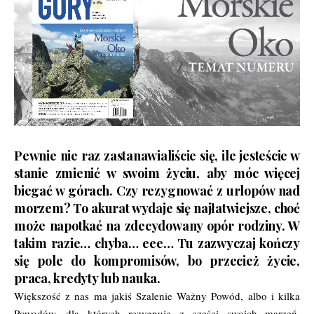
Pewnie nie raz zastanawialiście się, ile jesteście w
stanie zmienić w swoim życiu, aby móc więcej
biegać w górach. Czy rezygnować z urlopów nad
morzem? To akurat wydaje się najłatwiejsze, choć
może napotkać na zdecydowany opór rodziny. W
takim razie… chyba… eee… Tu zazwyczaj kończy
się pole do kompromisów, bo przecież życie,
praca, kredyty lub nauka.
Większość z nas ma jakiś Szalenie Ważny Powód, albo i kilka
Powodów, dla których rezygnuje z części swoich marzeń.