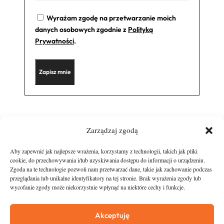
Wyrażam zgodę na przetwarzanie moich
danych osobowych zgodnie z
Polityką
Prywatności
.
Zarządzaj zgodą
Aby zapewnić jak najlepsze wrażenia, korzystamy z technologii, takich jak pliki
cookie, do przechowywania i/lub uzyskiwania dostępu do informacji o urządzeniu.
Zgoda na te technologie pozwoli nam przetwarzać dane, takie jak zachowanie podczas
przeglądania lub unikalne identyfikatory na tej stronie. Brak wyrażenia zgody lub
wycofanie zgody może niekorzystnie wpłynąć na niektóre cechy i funkcje.
runandtravel.pl - wszelkie prawa zastrzeżone
News
O nas
Akceptuję