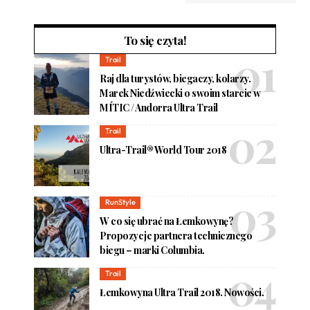
To się czyta!
Trail
Raj dla turystów, biegaczy, kolarzy.
Marek Niedźwiecki o swoim starcie w
MÍTIC / Andorra Ultra Trail
Trail
Ultra-Trail® World Tour 2018
RunStyle
W co się ubrać na Łemkowynę?
Propozycje partnera technicznego
biegu – marki Columbia.
Trail
Łemkowyna Ultra Trail 2018. Nowości.