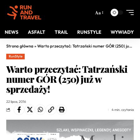
Aa
NEWS
ASFALT
TRAIL
RUNSTYLE
WYWIADY
Strona główna
»
Warto przeczytać: Tatrzański numer GÓR (250) już w sprzedaży!
RunStyle
Warto przeczytać: Tatrzański
numer GÓR (250) już w
sprzedaży!
22 lipca, 2016
4 min. czytania