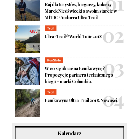
Raj dla turystów, biegaczy, kolarzy.
Marek Niedźwiecki o swoim starcie w
MÍTIC / Andorra Ultra Trail
Trail
Ultra-Trail® World Tour 2018
RunStyle
W co się ubrać na Łemkowynę?
Propozycje partnera technicznego
biegu – marki Columbia.
Trail
Łemkowyna Ultra Trail 2018. Nowości.
Kalendarz