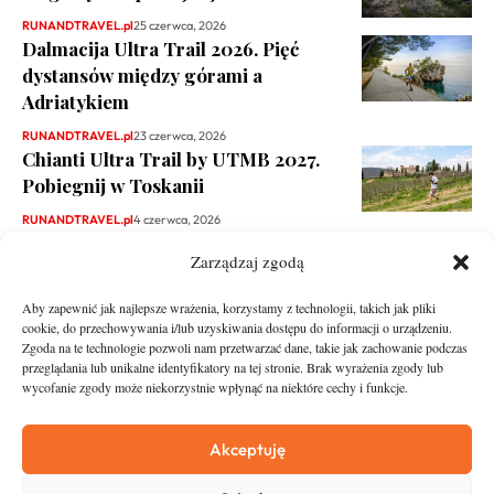
RUNANDTRAVEL.pl
25 czerwca, 2026
Dalmacija Ultra Trail 2026. Pięć
dystansów między górami a
Adriatykiem
RUNANDTRAVEL.pl
23 czerwca, 2026
Chianti Ultra Trail by UTMB 2027.
Pobiegnij w Toskanii
RUNANDTRAVEL.pl
4 czerwca, 2026
Zarządzaj zgodą
Aby zapewnić jak najlepsze wrażenia, korzystamy z technologii, takich jak pliki
cookie, do przechowywania i/lub uzyskiwania dostępu do informacji o urządzeniu.
Zgoda na te technologie pozwoli nam przetwarzać dane, takie jak zachowanie podczas
przeglądania lub unikalne identyfikatory na tej stronie. Brak wyrażenia zgody lub
wycofanie zgody może niekorzystnie wpłynąć na niektóre cechy i funkcje.
runandtravel.pl - wszelkie prawa zastrzeżone
News
O nas
Akceptuję
Asfalt
Zostań Patronem