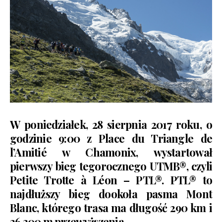
W poniedziałek, 28 sierpnia 2017 roku, o
godzinie 9:00 z Place du Triangle de
l’Amitié w Chamonix, wystartował
pierwszy bieg tegorocznego UTMB®, czyli
Petite Trotte à Léon – PTL®. PTL® to
najdłuższy bieg dookoła pasma Mont
Blanc, którego trasa ma długość 290 km i
26 300 m przewyższenia.