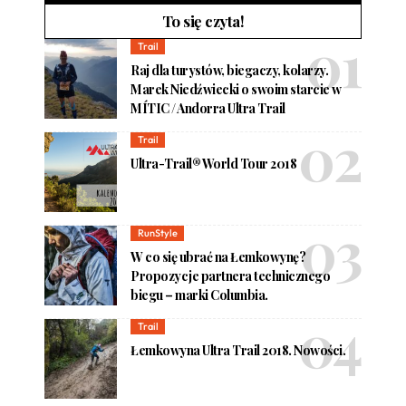
To się czyta!
Trail
Raj dla turystów, biegaczy, kolarzy.
Marek Niedźwiecki o swoim starcie w
MÍTIC / Andorra Ultra Trail
Trail
Ultra-Trail® World Tour 2018
RunStyle
W co się ubrać na Łemkowynę?
Propozycje partnera technicznego
biegu – marki Columbia.
Trail
Łemkowyna Ultra Trail 2018. Nowości.