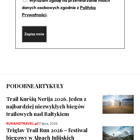
Wyrażam zgodę na przetwarzanie moich
danych osobowych zgodnie z
Polityką
Prywatności
.
PODOBNE ARTYKUŁY
Trail Kuršių Nerija 2026. Jeden z
najbardziej niezwykłych biegów
trailowych nad Bałtykiem
RUNANDTRAVEL.pl
31 lipca, 2026
Triglav Trail Run 2026 – festiwal
biegowy w Alpach Julijskich