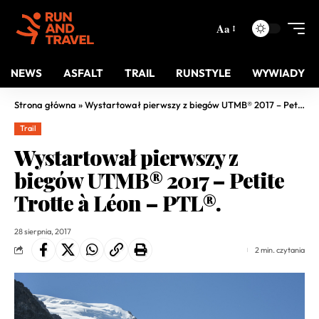
Aa
NEWS
ASFALT
TRAIL
RUNSTYLE
WYWIADY
Strona główna
»
Wystartował pierwszy z biegów UTMB® 2017 – Petite Trotte à Léon – PTL®.
Trail
Wystartował pierwszy z
biegów UTMB® 2017 – Petite
Trotte à Léon – PTL®.
28 sierpnia, 2017
2 min. czytania