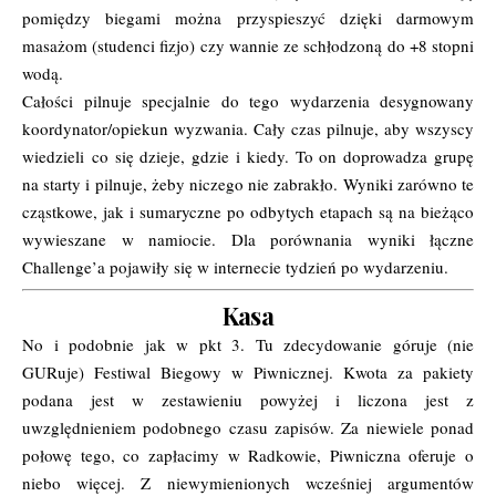
pomiędzy biegami można przyspieszyć dzięki darmowym
masażom (studenci fizjo) czy wannie ze schłodzoną do +8 stopni
wodą.
Całości pilnuje specjalnie do tego wydarzenia desygnowany
koordynator/opiekun wyzwania. Cały czas pilnuje, aby wszyscy
wiedzieli co się dzieje, gdzie i kiedy. To on doprowadza grupę
na starty i pilnuje, żeby niczego nie zabrakło. Wyniki zarówno te
cząstkowe, jak i sumaryczne po odbytych etapach są na bieżąco
wywieszane w namiocie. Dla porównania wyniki łączne
Challenge’a pojawiły się w internecie tydzień po wydarzeniu.
Kasa
No i podobnie jak w pkt 3. Tu zdecydowanie góruje (nie
GURuje) Festiwal Biegowy w Piwnicznej. Kwota za pakiety
podana jest w zestawieniu powyżej i liczona jest z
uwzględnieniem podobnego czasu zapisów. Za niewiele ponad
połowę tego, co zapłacimy w Radkowie, Piwniczna oferuje o
niebo więcej. Z niewymienionych wcześniej argumentów