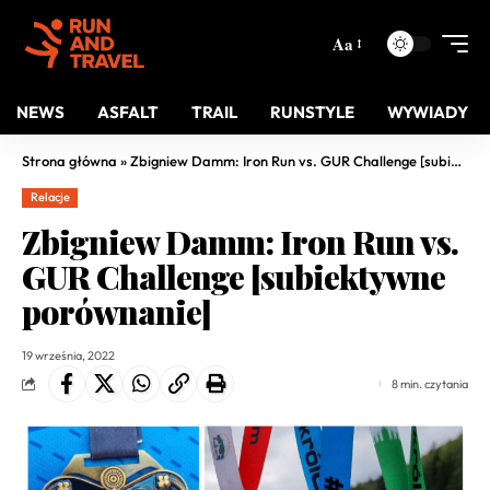
Aa
NEWS
ASFALT
TRAIL
RUNSTYLE
WYWIADY
Strona główna
»
Zbigniew Damm: Iron Run vs. GUR Challenge [subiektywne porównanie]
Relacje
Zbigniew Damm: Iron Run vs.
GUR Challenge [subiektywne
porównanie]
19 września, 2022
8 min. czytania