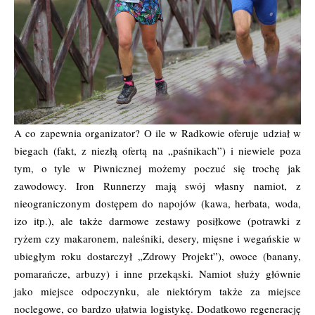
A co zapewnia organizator? O ile w Radkowie oferuje udział w
biegach (fakt, z niezłą ofertą na „paśnikach”) i niewiele poza
tym, o tyle w Piwnicznej możemy poczuć się trochę jak
zawodowcy. Iron Runnerzy mają swój własny namiot, z
nieograniczonym dostępem do napojów (kawa, herbata, woda,
izo itp.), ale także darmowe zestawy posiłkowe (potrawki z
ryżem czy makaronem, naleśniki, desery, mięsne i wegańskie w
ubiegłym roku dostarczył „Zdrowy Projekt”), owoce (banany,
pomarańcze, arbuzy) i inne przekąski. Namiot służy głównie
jako miejsce odpoczynku, ale niektórym także za miejsce
noclegowe, co bardzo ułatwia logistykę. Dodatkowo regenerację