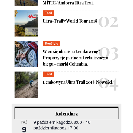
MÍTIC / Andorra Ultra Trail
Trail
Ultra-Trail® World Tour 2018
RunStyle
W co się ubrać na Łemkowynę?
Propozycje partnera technicznego
biegu – marki Columbia.
Trail
Łemkowyna Ultra Trail 2018. Nowości.
Kalendarz
9 październikagodz.08:00
-
10
PAŹ
9
październikagodz.17:00