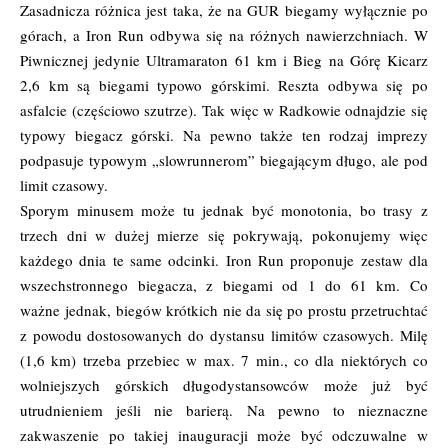
Zasadnicza różnica jest taka, że na GUR biegamy wyłącznie po
górach, a Iron Run odbywa się na różnych nawierzchniach. W
Piwnicznej jedynie Ultramaraton 61 km i Bieg na Górę Kicarz
2,6 km są biegami typowo górskimi. Reszta odbywa się po
asfalcie (częściowo szutrze). Tak więc w Radkowie odnajdzie się
typowy biegacz górski. Na pewno także ten rodzaj imprezy
podpasuje typowym „slowrunnerom” biegającym długo, ale pod
limit czasowy.
Sporym minusem może tu jednak być monotonia, bo trasy z
trzech dni w dużej mierze się pokrywają, pokonujemy więc
każdego dnia te same odcinki. Iron Run proponuje zestaw dla
wszechstronnego biegacza, z biegami od 1 do 61 km. Co
ważne jednak, biegów krótkich nie da się po prostu przetruchtać
z powodu dostosowanych do dystansu limitów czasowych. Milę
(1,6 km) trzeba przebiec w max. 7 min., co dla niektórych co
wolniejszych górskich długodystansowców może już być
utrudnieniem jeśli nie barierą. Na pewno to nieznaczne
zakwaszenie po takiej inauguracji może być odczuwalne w