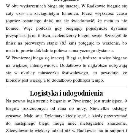
W obu wydarzeniach biega się inaczej. W Radkowie biegnie się
cały czas na zaciągniętym hamulcu. Przez większość czasu
(oprócz ostatniego dnia) ma się świadomość, że meta to nie
koniec. Więc podczas gdy biegnący pojedyncze dystanse
przyspieszają na finiszu, czelendżerzy biegną swoje. Szczególnie
finisz na pierwszym etapie (83 km) potęguje to wrażenie, bo
meta to prawie dokładnie połowa sumarycznego dystansu.
W Piwnicznej biega się inaczej. Biegi są krótsze, a więc biegane
na większej intensywności. Dodatkowo te najkrótsze odbywają
się w okolicy miasteczka festiwalowego, co powoduje, że
kibiców jest więcej, a to dodatkowo podkręca tempo.
Logistyka i udogodnienia
Na pewno logistycznie bieganie w Piwnicznej jest trudniejsze. 9
biegów rozrzuconych od rana do nocy. Niewielkie odstępy
czasowe. Mało snu. Dylematy: kiedy spać, a kiedy przetrzymać
do następnego biegu mogą mieć niebagatelne znaczenie.
Zdecydowanie większy udział niż w Radkowie ma tu support i