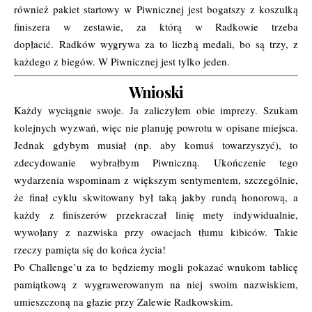
również pakiet startowy w Piwnicznej jest bogatszy z koszulką
finiszera w zestawie, za którą w Radkowie trzeba
dopłacić. Radków wygrywa za to liczbą medali, bo są trzy, z
każdego z biegów. W Piwnicznej jest tylko jeden.
Wnioski
Każdy wyciągnie swoje. Ja zaliczyłem obie imprezy. Szukam
kolejnych wyzwań, więc nie planuję powrotu w opisane miejsca.
Jednak gdybym musiał (np. aby komuś towarzyszyć), to
zdecydowanie wybrałbym Piwniczną. Ukończenie tego
wydarzenia wspominam z większym sentymentem, szczególnie,
że finał cyklu skwitowany był taką jakby rundą honorową, a
każdy z finiszerów przekraczał linię mety indywidualnie,
wywołany z nazwiska przy owacjach tłumu kibiców. Takie
rzeczy pamięta się do końca życia!
Po Challenge’u za to będziemy mogli pokazać wnukom tablicę
pamiątkową z wygrawerowanym na niej swoim nazwiskiem,
umieszczoną na głazie przy Zalewie Radkowskim.