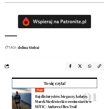
TAGI:
dolina Stubai
To się czyta!
Trail
Raj dla turystów, biegaczy, kolarzy.
Marek Niedźwiecki o swoim starcie w
MÍTIC / Andorra Ultra Trail