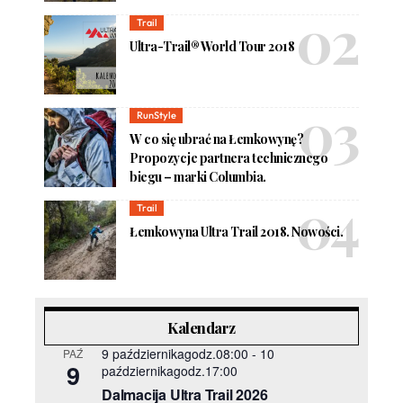
Trail
Ultra-Trail® World Tour 2018
RunStyle
W co się ubrać na Łemkowynę?
Propozycje partnera technicznego
biegu – marki Columbia.
Trail
Łemkowyna Ultra Trail 2018. Nowości.
Kalendarz
9 październikagodz.08:00
-
10
PAŹ
9
październikagodz.17:00
Dalmacija Ultra Trail 2026