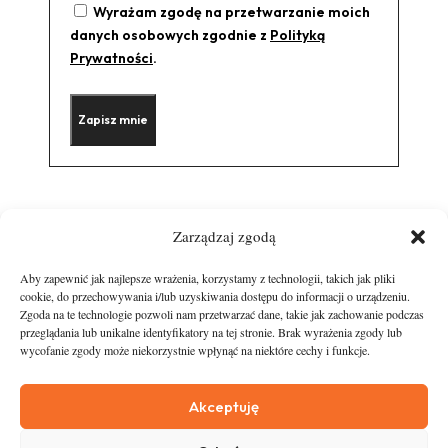
Wyrażam zgodę na przetwarzanie moich
danych osobowych zgodnie z
Polityką
Prywatności
.
Zarządzaj zgodą
Aby zapewnić jak najlepsze wrażenia, korzystamy z technologii, takich jak pliki
cookie, do przechowywania i/lub uzyskiwania dostępu do informacji o urządzeniu.
Zgoda na te technologie pozwoli nam przetwarzać dane, takie jak zachowanie podczas
przeglądania lub unikalne identyfikatory na tej stronie. Brak wyrażenia zgody lub
wycofanie zgody może niekorzystnie wpłynąć na niektóre cechy i funkcje.
runandtravel.pl - wszelkie prawa zastrzeżone
News
O nas
Akceptuję
Asfalt
Zostań Patronem