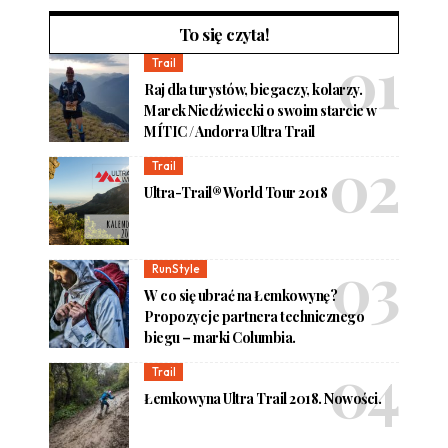
To się czyta!
Trail
Raj dla turystów, biegaczy, kolarzy.
Marek Niedźwiecki o swoim starcie w
MÍTIC / Andorra Ultra Trail
Trail
Ultra-Trail® World Tour 2018
RunStyle
W co się ubrać na Łemkowynę?
Propozycje partnera technicznego
biegu – marki Columbia.
Trail
Łemkowyna Ultra Trail 2018. Nowości.