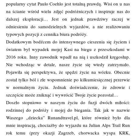
popularny cytat Paulo Coehlo jest totalną prawdą. Wisi on u nas
na ścianie wśród wielu zdjęć podróżniczych i inspiruje nas do
dalszej eksploracji… Jest on jednak prawdziwy raczej w
odniesieniu do samodzielnych wyjazdów, a nie realizowaniu
typowych pozycji z cennika biura podróży.
Dodatkowym bodźcem do intensywnego cieszenia się życiem i
światem był wypadek mojej Kasi na biegu z przeszkodami w
2016 roku. Inny zawodnik wpadł na nią i uszkodził kręgosłup.
Nie wchodząc w detale, nasze życie się wtedy zatrzymało.
Pojawiła się perspektywa, że spędzi życie na wózku. Obecnie
został tylko ból i złe wspomnienie po kilkumiesięcznej przerwie
w normalnym życiu. Jednak doświadczenie, że zdrowie i
szczęście może zniknąć i wywrócić Twoje życie pozostał…
Doszło stopniowo w naszym życiu do fuzji dwóch miłości:
rodzinnej do podróży i mojej do biegania. Tak jak w nazwie
Waszego „dziecka” Runandtravel.pl, które również było dla
mnie inspiracją, chociażby do wyjazdu na Julian Alps Trail Run
rok temu (przy okazji Zagrzeb, chorwacka wyspa KRK,