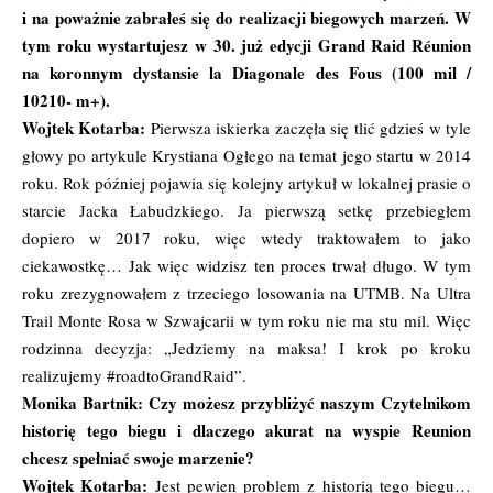
i na poważnie zabrałeś się do realizacji biegowych marzeń. W
tym roku wystartujesz w 30. już edycji Grand Raid Réunion
na koronnym dystansie la Diagonale des Fous (100 mil /
10210- m+).
Wojtek Kotarba:
Pierwsza iskierka zaczęła się tlić gdzieś w tyle
głowy po artykule Krystiana Ogłego na temat jego startu w 2014
roku. Rok później pojawia się kolejny artykuł w lokalnej prasie o
starcie Jacka Łabudzkiego. Ja pierwszą setkę przebiegłem
dopiero w 2017 roku, więc wtedy traktowałem to jako
ciekawostkę… Jak więc widzisz ten proces trwał długo. W tym
roku zrezygnowałem z trzeciego losowania na UTMB. Na Ultra
Trail Monte Rosa w Szwajcarii w tym roku nie ma stu mil. Więc
rodzinna decyzja: „Jedziemy na maksa! I krok po kroku
realizujemy #roadtoGrandRaid”.
Monika Bartnik: Czy możesz przybliżyć naszym Czytelnikom
historię tego biegu i dlaczego akurat na wyspie Reunion
chcesz spełniać swoje marzenie?
Wojtek Kotarba:
Jest pewien problem z historią tego biegu…