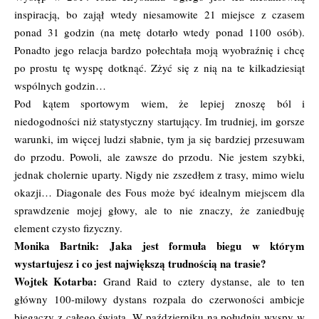
inspiracją, bo zajął wtedy niesamowite 21 miejsce z czasem
ponad 31 godzin (na metę dotarło wtedy ponad 1100 osób).
Ponadto jego relacja bardzo połechtała moją wyobraźnię i chcę
po prostu tę wyspę dotknąć. Zżyć się z nią na te kilkadziesiąt
wspólnych godzin…
Pod kątem sportowym wiem, że lepiej znoszę ból i
niedogodności niż statystyczny startujący. Im trudniej, im gorsze
warunki, im więcej ludzi słabnie, tym ja się bardziej przesuwam
do przodu. Powoli, ale zawsze do przodu. Nie jestem szybki,
jednak cholernie uparty. Nigdy nie zszedłem z trasy, mimo wielu
okazji… Diagonale des Fous może być idealnym miejscem dla
sprawdzenie mojej głowy, ale to nie znaczy, że zaniedbuję
element czysto fizyczny.
Monika Bartnik: Jaka jest formuła biegu w którym
wystartujesz i co jest największą trudnością na trasie?
Wojtek Kotarba:
Grand Raid to cztery dystanse, ale to ten
główny 100-milowy dystans rozpala do czerwoności ambicje
biegaczy z całego świata. W październiku na południu wyspy w