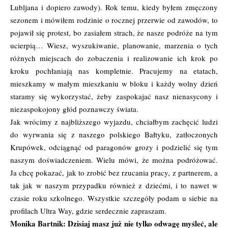
Lubljana i dopiero zawody). Rok temu, kiedy byłem zmęczony
sezonem i mówiłem rodzinie o rocznej przerwie od zawodów, to
pojawił się protest, bo zasiałem strach, że nasze podróże na tym
ucierpią… Wiesz, wyszukiwanie, planowanie, marzenia o tych
różnych miejscach do zobaczenia i realizowanie ich krok po
kroku pochłaniają nas kompletnie. Pracujemy na etatach,
mieszkamy w małym mieszkaniu w bloku i każdy wolny dzień
staramy się wykorzystać, żeby zaspokajać nasz nienasycony i
niezaspokojony głód poznawczy świata.
Jak wrócimy z najbliższego wyjazdu, chciałbym zachęcić ludzi
do wyrwania się z naszego polskiego Bałtyku, zatłoczonych
Krupówek, odciągnąć od paragonów grozy i podzielić się tym
naszym doświadczeniem. Wielu mówi, że można podróżować.
Ja chcę pokazać, jak to zrobić bez rzucania pracy, z partnerem, a
tak jak w naszym przypadku również z dziećmi, i to nawet w
czasie roku szkolnego. Wszystkie szczegóły podam u siebie na
profilach Ultra Way, gdzie serdecznie zapraszam.
Monika Bartnik: Dzisiaj masz już nie tylko odwagę myśleć, ale