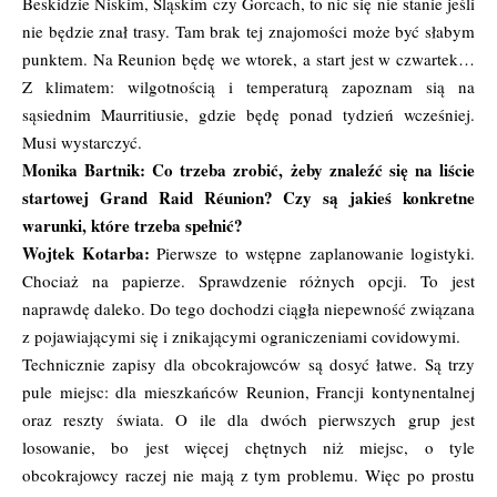
Beskidzie Niskim, Śląskim czy Gorcach, to nic się nie stanie jeśli
nie będzie znał trasy. Tam brak tej znajomości może być słabym
punktem. Na Reunion będę we wtorek, a start jest w czwartek…
Z klimatem: wilgotnością i temperaturą zapoznam sią na
sąsiednim Maurritiusie, gdzie będę ponad tydzień wcześniej.
Musi wystarczyć.
Monika Bartnik: Co trzeba zrobić, żeby znaleźć się na liście
startowej Grand Raid Réunion? Czy są jakieś konkretne
warunki, które trzeba spełnić?
Wojtek Kotarba:
Pierwsze to wstępne zaplanowanie logistyki.
Chociaż na papierze. Sprawdzenie różnych opcji. To jest
naprawdę daleko. Do tego dochodzi ciągła niepewność związana
z pojawiającymi się i znikającymi ograniczeniami covidowymi.
Technicznie zapisy dla obcokrajowców są dosyć łatwe. Są trzy
pule miejsc: dla mieszkańców Reunion, Francji kontynentalnej
oraz reszty świata. O ile dla dwóch pierwszych grup jest
losowanie, bo jest więcej chętnych niż miejsc, o tyle
obcokrajowcy raczej nie mają z tym problemu. Więc po prostu