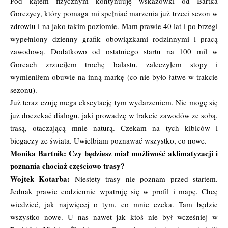
Pod kątem fizycznym kontynuuję wskazówki od Bartka
Gorczycy, który pomaga mi spełniać marzenia już trzeci sezon w
zdrowiu i na jako takim poziomie. Mam prawie 40 lat i po brzegi
wypełniony dzienny grafik obowiązkami rodzinnymi i pracą
zawodową. Dodatkowo od ostatniego startu na 100 mil w
Gorcach zrzuciłem trochę balastu, zaleczyłem stopy i
wymieniłem obuwie na inną markę (co nie było łatwe w trakcie
sezonu).
Już teraz czuję mega ekscytację tym wydarzeniem. Nie mogę się
już doczekać dialogu, jaki prowadzę w trakcie zawodów ze sobą,
trasą, otaczającą mnie naturą. Czekam na tych kibiców i
biegaczy ze świata. Uwielbiam poznawać wszystko, co nowe.
Monika Bartnik: Czy będziesz miał możliwość aklimatyzacji i
poznania chociaż częściowo trasy?
Wojtek Kotarba:
Niestety trasy nie poznam przed startem.
Jednak prawie codziennie wpatruję się w profil i mapę. Chcę
wiedzieć, jak najwięcej o tym, co mnie czeka. Tam będzie
wszystko nowe. U nas nawet jak ktoś nie był wcześniej w