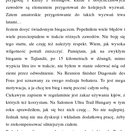
zawodów są elementem przygotowań do kolejnych wyzwań.
Zatem amatorskie przygotowanie do takich wyzwań trwa
latami…
Jestem dosyć świadomym biegaczem. Popełniłem wiele błędów i
wiele przecierpiałem w trakcie różnych zawodów. Nie boję się
tego startu, ale czuję też należyty respekt. Wiem, jak wysoka
wilgotność potrafi zniszczyć. Pamiętam, jak na zwykłym
bieganiu w Tajlandii, po 15 kilometrach w dżungli, mimo
wypicia litra izo w trakcie, nie byłem w stanie oderwać nóg od
ziemi przez odwodnienie. Na Reunion finisher Diagonale des
Fous jest uznawany za swego rodzaju bohatera. To jest mega
motywacja, a ja chcę ten bieg i metę poczuć całym sobą.
Ciekawym zapisem w regulaminie jest zakaz używania kijów, z
których też korzystam. Na Salomon Ultra Trail Hungary w tym
roku sprawdziłem, jak się bez nich czuję… No nie najlepiej.
Jednak tutaj nie ma dyskusji i wkładam dodatkową pracę, żeby
to zrekompensować silniejszym ciałem.