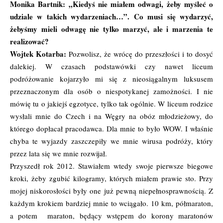
Monika Bartnik: „Kiedyś nie miałem odwagi, żeby myśleć o
udziale w takich wydarzeniach…”. Co musi się wydarzyć,
żebyśmy mieli odwagę nie tylko marzyć, ale i marzenia te
realizować?
Wojtek Kotarba:
Pozwolisz, że wrócę do przeszłości i to dosyć
dalekiej. W czasach podstawówki czy nawet liceum
podróżowanie kojarzyło mi się z nieosiągalnym luksusem
przeznaczonym dla osób o niespotykanej zamożności. I nie
mówię tu o jakiejś egzotyce, tylko tak ogólnie. W liceum rodzice
wysłali mnie do Czech i na Węgry na obóz młodzieżowy, do
którego dopłacał pracodawca. Dla mnie to było WOW. I właśnie
chyba te wyjazdy zaszczepiły we mnie wirusa podróży, który
przez lata się we mnie rozwijał.
Przyszedł rok 2012. Stawiałem wtedy swoje pierwsze biegowe
kroki, żeby zgubić kilogramy, których miałem prawie sto. Przy
mojej niskorosłości były one już pewną niepełnosprawnością. Z
każdym krokiem bardziej mnie to wciągało. 10 km, półmaraton,
a potem maraton, będący wstępem do korony maratonów