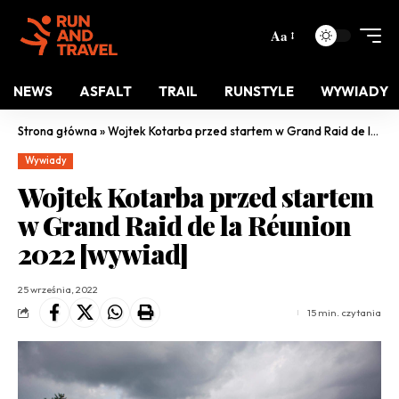
Aa
NEWS
ASFALT
TRAIL
RUNSTYLE
WYWIADY
Strona główna
»
Wojtek Kotarba przed startem w Grand Raid de la Réunion 2022 [wywiad]
Wywiady
Wojtek Kotarba przed startem
w Grand Raid de la Réunion
2022 [wywiad]
25 września, 2022
15 min. czytania