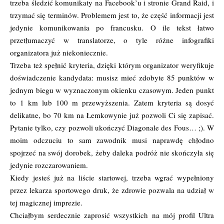
trzeba śledzić komunikaty na Facebook’u i stronie Grand Raid, i
trzymać się terminów. Problemem jest to, że część informacji jest
jedynie komunikowania po francusku. O ile tekst łatwo
przetłumaczyć w translatorze, o tyle różne infografiki
organizatora już niekoniecznie.
Trzeba też spełnić kryteria, dzięki którym organizator weryfikuje
doświadczenie kandydata: musisz mieć zdobyte 85 punktów w
jednym biegu w wyznaczonym okienku czasowym. Jeden punkt
to 1 km lub 100 m przewyższenia. Zatem kryteria są dosyć
delikatne, bo 70 km na Łemkowynie już pozwoli Ci się zapisać.
Pytanie tylko, czy pozwoli ukończyć Diagonale des Fous… ;). W
moim odczuciu to sam zawodnik musi naprawdę chłodno
spojrzeć na swój dorobek, żeby daleka podróż nie skończyła się
jedynie rozczarowaniem.
Kiedy jesteś już na liście startowej, trzeba wgrać wypełniony
przez lekarza sportowego druk, że zdrowie pozwala na udział w
tej magicznej imprezie.
Chciałbym serdecznie zaprosić wszystkich na mój profil Ultra