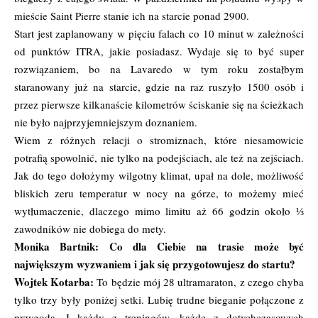
mieście Saint Pierre stanie ich na starcie ponad 2900.
Start jest zaplanowany w pięciu falach co 10 minut w zależności
od punktów ITRA, jakie posiadasz. Wydaje się to być super
rozwiązaniem, bo na Lavaredo w tym roku zostałbym
staranowany już na starcie, gdzie na raz ruszyło 1500 osób i
przez pierwsze kilkanaście kilometrów ściskanie się na ścieżkach
nie było najprzyjemniejszym doznaniem.
Wiem z różnych relacji o stromiznach, które niesamowicie
potrafią spowolnić, nie tylko na podejściach, ale też na zejściach.
Jak do tego dołożymy wilgotny klimat, upał na dole, możliwość
bliskich zeru temperatur w nocy na górze, to możemy mieć
wytłumaczenie, dlaczego mimo limitu aż 66 godzin około ⅓
zawodników nie dobiega do mety.
Monika Bartnik: Co dla Ciebie na trasie może być
największym wyzwaniem i jak się przygotowujesz do startu?
Wojtek Kotarba:
To będzie mój 28 ultramaraton, z czego chyba
tylko trzy były poniżej setki. Lubię trudne bieganie połączone z
przygodą. I każdy z treningów, każde z dotychczasowych