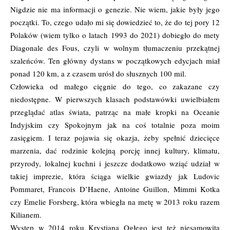
Nigdzie nie ma informacji o genezie. Nie wiem, jakie były jego
początki. To, czego udało mi się dowiedzieć to, że do tej pory 12
Polaków (wiem tylko o latach 1993 do 2021) dobiegło do mety
Diagonale des Fous, czyli w wolnym tłumaczeniu przekątnej
szaleńców. Ten główny dystans w początkowych edycjach miał
ponad 120 km, a z czasem urósł do słusznych 100 mil.
Człowieka od małego cięgnie do tego, co zakazane czy
niedostępne. W pierwszych klasach podstawówki uwielbiałem
przeglądać atlas świata, patrząc na małe kropki na Oceanie
Indyjskim czy Spokojnym jak na coś totalnie poza moim
zasięgiem. I teraz pojawia się okazja, żeby spełnić dziecięce
marzenia, dać rodzinie kolejną porcję innej kultury, klimatu,
przyrody, lokalnej kuchni i jeszcze dodatkowo wziąć udział w
takiej imprezie, która ściąga wielkie gwiazdy jak Ludovic
Pommaret, Francois D’Haene, Antoine Guillon, Mimmi Kotka
czy Emelie Forsberg, która wbiegła na metę w 2013 roku razem
Kilianem.
Występ w 2014 roku Krystiana Ogłego jest też niesamowitą