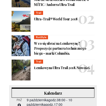
MÍTIC / Andorra Ultra Trail
Trail
Ultra-Trail® World Tour 2018
RunStyle
W co się ubrać na Łemkowynę?
Propozycje partnera technicznego
biegu – marki Columbia.
Trail
Łemkowyna Ultra Trail 2018. Nowości.
Kalendarz
9 październikagodz.08:00
-
10
PAŹ
9
październikagodz.17:00