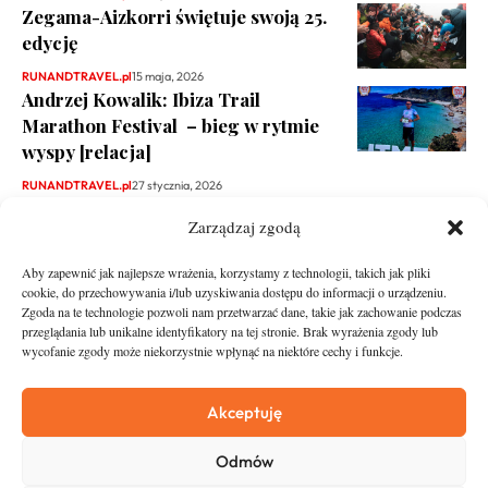
Zegama-Aizkorri świętuje swoją 25.
edycję
RUNANDTRAVEL.pl
15 maja, 2026
Andrzej Kowalik: Ibiza Trail
Marathon Festival – bieg w rytmie
wyspy [relacja]
RUNANDTRAVEL.pl
27 stycznia, 2026
Zarządzaj zgodą
Aby zapewnić jak najlepsze wrażenia, korzystamy z technologii, takich jak pliki
cookie, do przechowywania i/lub uzyskiwania dostępu do informacji o urządzeniu.
Zgoda na te technologie pozwoli nam przetwarzać dane, takie jak zachowanie podczas
przeglądania lub unikalne identyfikatory na tej stronie. Brak wyrażenia zgody lub
wycofanie zgody może niekorzystnie wpłynąć na niektóre cechy i funkcje.
runandtravel.pl - wszelkie prawa zastrzeżone
News
O nas
Akceptuję
Asfalt
Zostań Patronem
Odmów
Trail
Kontakt