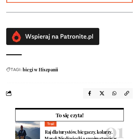
TAGI:
biegi w Hiszpanii
To się czyta!
Trail
Raj dla turystów, biegaczy, kolarzy.
Marek Niedźwiecki o swoim starcie w