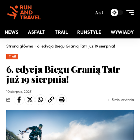
Aa
NEWS
ASFALT
TRAIL
RUNSTYLE
WYWIADY
Strona główna
»
6. edycja Biegu Granią Tatr już 19 sierpnia!
Trail
6. edycja Biegu Granią Tatr
już 19 sierpnia!
10 sierpnia, 2023
5 min. czytania