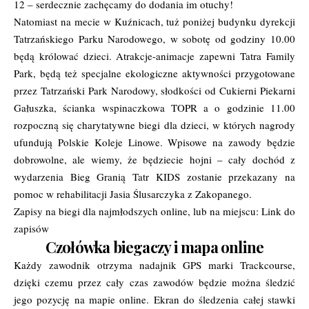
12 – serdecznie zachęcamy do dodania im otuchy!
Natomiast na mecie w Kuźnicach, tuż poniżej budynku dyrekcji
Tatrzańskiego Parku Narodowego, w sobotę od godziny 10.00
będą królować dzieci. Atrakcje-animacje zapewni Tatra Family
Park, będą też specjalne ekologiczne aktywności przygotowane
przez Tatrzański Park Narodowy, słodkości od Cukierni Piekarni
Gałuszka, ścianka wspinaczkowa TOPR a o godzinie 11.00
rozpoczną się charytatywne biegi dla dzieci, w których nagrody
ufundują Polskie Koleje Linowe. Wpisowe na zawody będzie
dobrowolne, ale wiemy, że będziecie hojni – cały dochód z
wydarzenia Bieg Granią Tatr KIDS zostanie przekazany na
pomoc w rehabilitacji Jasia Ślusarczyka z Zakopanego.
Zapisy na biegi dla najmłodszych online, lub na miejscu:
Link do
zapisów
Czołówka biegaczy i mapa online
Każdy zawodnik otrzyma nadajnik GPS marki Trackcourse,
dzięki czemu przez cały czas zawodów będzie można śledzić
jego pozycję na mapie online. Ekran do śledzenia całej stawki