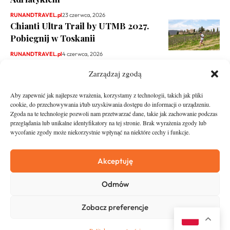
RUNANDTRAVEL.pl
23 czerwca, 2026
Chianti Ultra Trail by UTMB 2027.
Pobiegnij w Toskanii
RUNANDTRAVEL.pl
4 czerwca, 2026
Zarządzaj zgodą
Aby zapewnić jak najlepsze wrażenia, korzystamy z technologii, takich jak pliki
cookie, do przechowywania i/lub uzyskiwania dostępu do informacji o urządzeniu.
Zgoda na te technologie pozwoli nam przetwarzać dane, takie jak zachowanie podczas
przeglądania lub unikalne identyfikatory na tej stronie. Brak wyrażenia zgody lub
wycofanie zgody może niekorzystnie wpłynąć na niektóre cechy i funkcje.
runandtravel.pl - wszelkie prawa zastrzeżone
News
O nas
Akceptuję
Asfalt
Zostań Patronem
Odmów
Trail
Kontakt
Wywiady
Newsletter
Zobacz preferencje
RunStyle
Polityka prywatności