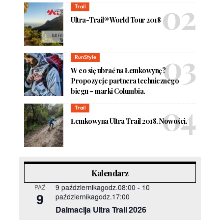
Trail
Ultra-Trail® World Tour 2018
RunStyle
W co się ubrać na Łemkowynę?
Propozycje partnera technicznego
biegu – marki Columbia.
Trail
Łemkowyna Ultra Trail 2018. Nowości.
Kalendarz
9 październikagodz.08:00
-
10
PAŹ
9
październikagodz.17:00
Dalmacija Ultra Trail 2026