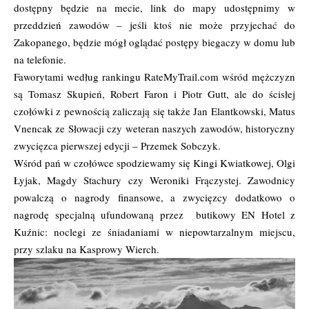
dostępny będzie na mecie, link do mapy udostępnimy w
przeddzień zawodów – jeśli ktoś nie może przyjechać do
Zakopanego, będzie mógł oglądać postępy biegaczy w domu lub
na telefonie.
Faworytami według rankingu RateMyTrail.com wśród mężczyzn
są Tomasz Skupień, Robert Faron i Piotr Gutt, ale do ścisłej
czołówki z pewnością zaliczają się także Jan Elantkowski, Matus
Vnencak ze Słowacji czy weteran naszych zawodów, historyczny
zwycięzca pierwszej edycji – Przemek Sobczyk.
Wśród pań w czołówce spodziewamy się Kingi Kwiatkowej, Olgi
Łyjak, Magdy Stachury czy Weroniki Frączystej. Zawodnicy
powalczą o nagrody finansowe, a zwycięzcy dodatkowo o
nagrodę specjalną ufundowaną przez
butikowy EN Hotel z
Kuźnic: noclegi ze śniadaniami w niepowtarzalnym miejscu,
przy szlaku na Kasprowy Wierch.