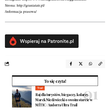
Strona:
http://graniatatr.pl/
/informacja prasowa/
To się czyta!
Trail
Raj dla turystów, biegaczy, kolarzy.
Marek Niedźwiecki o swoim starcie w
MÍTIC / Andorra Ultra Trail