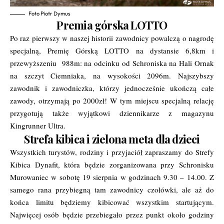
Foto Piotr Dymus
Premia górska LOTTO
Po raz pierwszy w naszej historii zawodnicy powalczą o nagrodę
specjalną, Premię Górską LOTTO na dystansie 6,8km i
przewyższeniu
988m: na odcinku od Schroniska na Hali Ornak
na szczyt Ciemniaka, na wysokości 2096m. Najszybszy
zawodnik i zawodniczka, którzy jednocześnie ukończą całe
zawody, otrzymają po 2000zł! W tym miejscu specjalną relację
przygotują także wyjątkowi dziennikarze z magazynu
Kingrunner Ultra.
Strefa kibica i zielona meta dla dzieci
Wszystkich turystów, rodziny i przyjaciół zapraszamy do Strefy
Kibica Dynafit, która będzie zorganizowana przy Schronisku
Murowaniec w sobotę 19 sierpnia w godzinach 9.30 – 14.00. Z
samego rana przybiegną tam zawodnicy czołówki, ale aż do
końca limitu będziemy kibicować wszystkim startującym.
Najwięcej osób będzie przebiegało przez punkt około godziny