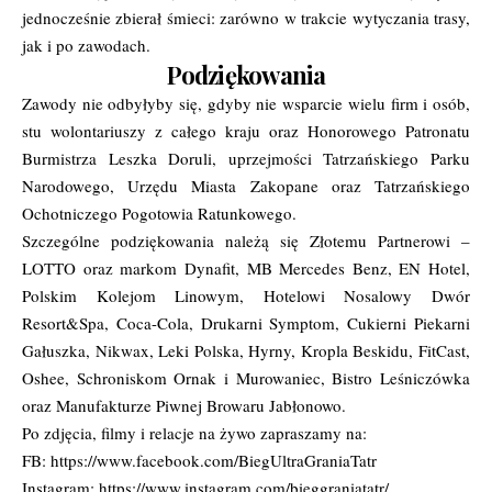
jednocześnie zbierał śmieci: zarówno w trakcie wytyczania trasy,
jak i po zawodach.
Podziękowania
Zawody nie odbyłyby się, gdyby nie wsparcie wielu firm i osób,
stu wolontariuszy z całego kraju oraz Honorowego Patronatu
Burmistrza Leszka Doruli, uprzejmości Tatrzańskiego Parku
Narodowego, Urzędu Miasta Zakopane oraz Tatrzańskiego
Ochotniczego Pogotowia Ratunkowego.
Szczególne podziękowania należą się Złotemu Partnerowi –
LOTTO oraz markom Dynafit, MB Mercedes Benz, EN Hotel,
Polskim Kolejom Linowym, Hotelowi Nosalowy Dwór
Resort&Spa, Coca-Cola, Drukarni Symptom, Cukierni Piekarni
Gałuszka, Nikwax, Leki Polska, Hyrny, Kropla Beskidu, FitCast,
Oshee, Schroniskom Ornak i Murowaniec, Bistro Leśniczówka
oraz Manufakturze Piwnej Browaru Jabłonowo.
Po zdjęcia, filmy i relacje na żywo zapraszamy na:
FB:
https://www.facebook.com/BiegUltraGraniaTatr
Instagram:
https://www.instagram.com/bieggraniatatr/