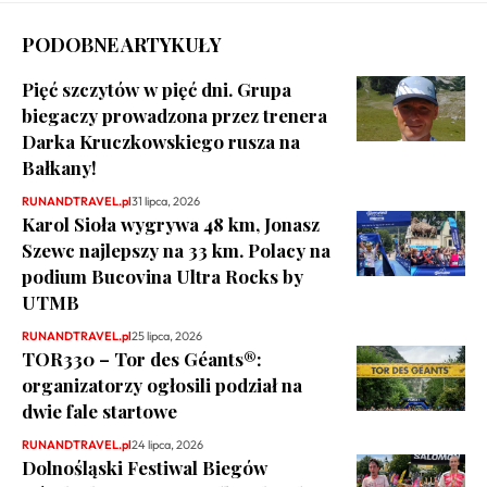
PODOBNE ARTYKUŁY
Pięć szczytów w pięć dni. Grupa
biegaczy prowadzona przez trenera
Darka Kruczkowskiego rusza na
Bałkany!
RUNANDTRAVEL.pl
31 lipca, 2026
Karol Sioła wygrywa 48 km, Jonasz
Szewc najlepszy na 33 km. Polacy na
podium Bucovina Ultra Rocks by
UTMB
RUNANDTRAVEL.pl
25 lipca, 2026
TOR330 – Tor des Géants®:
organizatorzy ogłosili podział na
dwie fale startowe
RUNANDTRAVEL.pl
24 lipca, 2026
Dolnośląski Festiwal Biegów