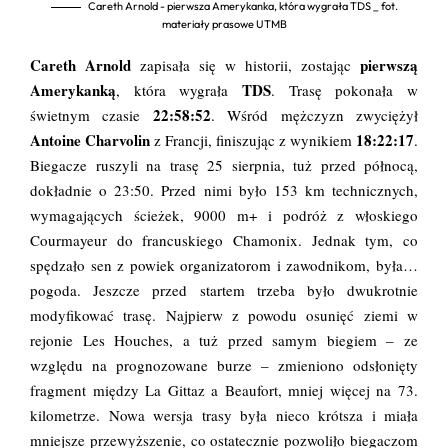
Careth Arnold - pierwsza Amerykanka, która wygrała TDS _ fot.
materiały prasowe UTMB
Careth Arnold
pierwszą
zapisała się w historii, zostając
Amerykanką
TDS
, która wygrała
. Trasę pokonała w
22:58:52
świetnym czasie
. Wśród mężczyzn zwyciężył
Antoine Charvolin
18:22:17
z Francji, finiszując z wynikiem
.
Biegacze ruszyli na trasę 25 sierpnia, tuż przed północą,
dokładnie o 23:50. Przed nimi było 153 km technicznych,
wymagających ścieżek, 9000 m+ i podróż z włoskiego
Courmayeur do francuskiego Chamonix. Jednak tym, co
spędzało sen z powiek organizatorom i zawodnikom, była…
pogoda. Jeszcze przed startem trzeba było dwukrotnie
modyfikować trasę. Najpierw z powodu osunięć ziemi w
rejonie Les Houches, a tuż przed samym biegiem – ze
względu na prognozowane burze – zmieniono odsłonięty
fragment między La Gittaz a Beaufort, mniej więcej na 73.
kilometrze. Nowa wersja trasy była nieco krótsza i miała
mniejsze przewyższenie, co ostatecznie pozwoliło biegaczom