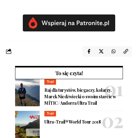
To się czyta!
Trail
Raj dla turystów, biegaczy, kolarzy.
Marek Niedźwiecki o swoim starcie w
MÍTIC / Andorra Ultra Trail
Trail
Ultra-Trail® World Tour 2018