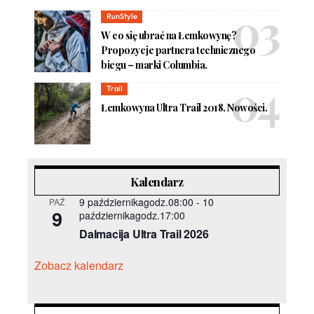
RunStyle
W co się ubrać na Łemkowynę?
Propozycje partnera technicznego
biegu – marki Columbia.
Trail
Łemkowyna Ultra Trail 2018. Nowości.
Kalendarz
9 październikagodz.08:00
-
10
PAŹ
9
październikagodz.17:00
Dalmacija Ultra Trail 2026
Zobacz kalendarz