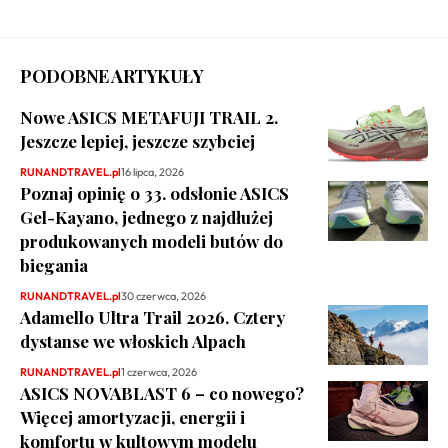
PODOBNE ARTYKUŁY
Nowe ASICS METAFUJI TRAIL 2.
Jeszcze lepiej, jeszcze szybciej
RUNANDTRAVEL.pl
16 lipca, 2026
Poznaj opinię o 33. odsłonie ASICS
Gel-Kayano, jednego z najdłużej
produkowanych modeli butów do
biegania
RUNANDTRAVEL.pl
30 czerwca, 2026
Adamello Ultra Trail 2026. Cztery
dystanse we włoskich Alpach
RUNANDTRAVEL.pl
1 czerwca, 2026
ASICS NOVABLAST 6 – co nowego?
Więcej amortyzacji, energii i
komfortu w kultowym modelu