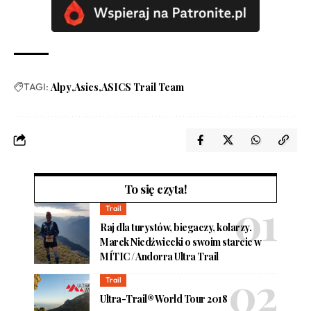
TAGI:
Alpy
Asics
ASICS Trail Team
To się czyta!
Trail
Raj dla turystów, biegaczy, kolarzy.
Marek Niedźwiecki o swoim starcie w
MÍTIC / Andorra Ultra Trail
Trail
Ultra-Trail® World Tour 2018