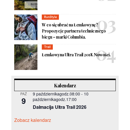
RunStyle
W co się ubrać na Łemkowynę?
Propozycje partnera technicznego
biegu – marki Columbia.
Trail
Łemkowyna Ultra Trail 2018. Nowości.
Kalendarz
9 październikagodz.08:00
-
10
PAŹ
9
październikagodz.17:00
Dalmacija Ultra Trail 2026
Zobacz kalendarz