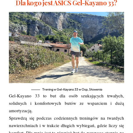
Dla kogo jest ASICS Gel-Kayano 33?
Trening w Gel-Kayano 33 w Osp, Słowenia
Gel-Kayano 33 to but dla osób szukających trwałych,
solidnych i komfortowych butów ze wsparciem i dużą
amortyzacją.
Sprawdzą się podczas codziennych treningów na twardych
nawierzchniach i w trakcie długich wybiegań, gdzie liczy się
komfort. Dla mnie jest to również but do pewnego stopnia na