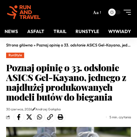
Aa
NEWS
ASFALT
TRAIL
RUNSTYLE
WYWIADY
Strona główna
»
Poznaj opinię o 33. odsłonie ASICS Gel-Kayano, jednego z najdłużej produkowanych modeli butów do biegania
RunStyle
Poznaj opinię o 33. odsłonie
ASICS Gel-Kayano, jednego z
najdłużej produkowanych
modeli butów do biegania
30 czerwca, 2026
Andrzej Gałązka
5 min. czytania