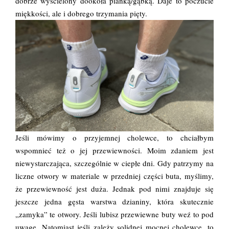
dobrze wyścielony dookoła pianką/gąbką. Daje to poczucie
miękkości, ale i dobrego trzymania pięty.
Jeśli mówimy o przyjemnej cholewce, to chciałbym
wspomnieć też o jej przewiewności. Moim zdaniem jest
niewystarczająca, szczególnie w ciepłe dni. Gdy patrzymy na
liczne otwory w materiale w przedniej części buta, myślimy,
że przewiewność jest duża. Jednak pod nimi znajduje się
jeszcze jedna gęsta warstwa dzianiny, która skutecznie
„zamyka” te otwory. Jeśli lubisz przewiewne buty weź to pod
uwagę. Natomiast jeśli zależy solidnej mocnej cholewce, to