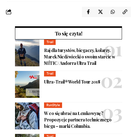
To się czyta!
Trail
Raj dla turystów, biegaczy, kolarzy.
Marek Niedźwiecki o swoim starcie w
MÍTIC / Andorra Ultra Trail
Trail
Ultra-Trail® World Tour 2018
RunStyle
W co się ubrać na Łemkowynę?
Propozycje partnera technicznego
biegu – marki Columbia.
Trail