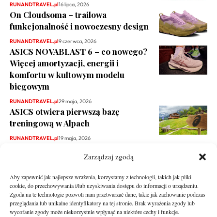
RUNANDTRAVEL.pl
16 lipca, 2026
On Cloudsoma – trailowa
funkcjonalność i nowoczesny design
RUNANDTRAVEL.pl
9 czerwca, 2026
ASICS NOVABLAST 6 – co nowego?
Więcej amortyzacji, energii i
komfortu w kultowym modelu
biegowym
RUNANDTRAVEL.pl
29 maja, 2026
ASICS otwiera pierwszą bazę
treningową w Alpach
RUNANDTRAVEL.pl
19 maja, 2026
Zarządzaj zgodą
Aby zapewnić jak najlepsze wrażenia, korzystamy z technologii, takich jak pliki
cookie, do przechowywania i/lub uzyskiwania dostępu do informacji o urządzeniu.
Zgoda na te technologie pozwoli nam przetwarzać dane, takie jak zachowanie podczas
przeglądania lub unikalne identyfikatory na tej stronie. Brak wyrażenia zgody lub
wycofanie zgody może niekorzystnie wpłynąć na niektóre cechy i funkcje.