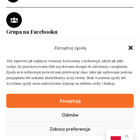
Grupa na Facebooku
Zarządzaj zgodą
Aby zapewnić jak najlepsze wrażenia, korzystamy z technologii, takich jak pliki
cookie, do przechowywania i/lub uzyskiwania dostępu do informacji o urządzeniu.
Zgoda na te technologie pozwoli nam przetwarzać dane, takie jak zachowanie podczas
przeglądania lub unikalne identyfikatory na tej stronie. Brak wyrażenia zgody lub
wycofanie zgody może niekorzystnie wpłynąć na niektóre cechy i funkcje.
runandtravel.pl - wszelkie prawa zastrzeżone
News
O nas
Akceptuję
Asfalt
Zostań Patronem
Odmów
Trail
Kontakt
Wywiady
Newsletter
Zobacz preferencje
RunStyle
Polityka prywatności