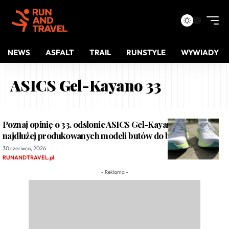
NEWS
ASFALT
TRAIL
RUNSTYLE
WYWIADY
ASICS Gel-Kayano 33
Poznaj opinię o 33. odsłonie ASICS Gel-Kayano, jednego z
najdłużej produkowanych modeli butów do biegania
30 czerwca, 2026
RUNANDTRAVEL.pl
- Reklama -