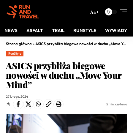
Aa
NEWS
ASFALT
TRAIL
RUNSTYLE
WYWIADY
Strona główna
»
ASICS przybliża biegowe nowości w duchu „Move Your Mind”
RunStyle
ASICS przybliża biegowe
nowości w duchu „Move Your
Mind”
27 lutego, 2024
5 min. czytania