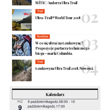
MÍTIC / Andorra Ultra Trail
Trail
Ultra-Trail® World Tour 2018
RunStyle
W co się ubrać na Łemkowynę?
Propozycje partnera technicznego
biegu – marki Columbia.
Trail
Łemkowyna Ultra Trail 2018. Nowości.
Kalendarz
9 październikagodz.08:00
-
10
PAŹ
9
październikagodz.17:00