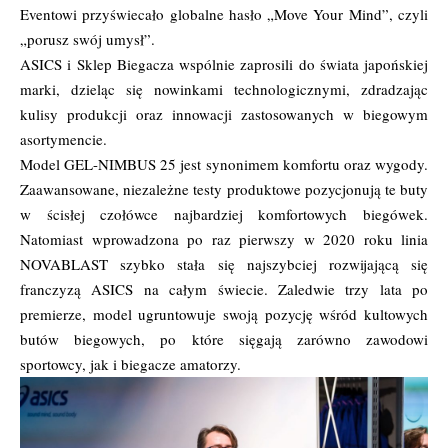
Eventowi przyświecało globalne hasło „Move Your Mind”, czyli
„porusz swój umysł”.
ASICS i Sklep Biegacza wspólnie zaprosili do świata japońskiej
marki, dzieląc się nowinkami technologicznymi, zdradzając
kulisy produkcji oraz innowacji zastosowanych w biegowym
asortymencie.
Model GEL-NIMBUS 25 jest synonimem komfortu oraz wygody.
Zaawansowane, niezależne testy produktowe pozycjonują te buty
w ścisłej czołówce najbardziej komfortowych biegówek.
Natomiast wprowadzona po raz pierwszy w 2020 roku linia
NOVABLAST szybko stała się najszybciej rozwijającą się
franczyzą ASICS na całym świecie. Zaledwie trzy lata po
premierze, model ugruntowuje swoją pozycję wśród kultowych
butów biegowych, po które sięgają zarówno zawodowi
sportowcy, jak i biegacze amatorzy.