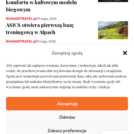
komfortu w kultowym modelu
biegowym
RUNANDTRAVEL.pl
29 maja, 2026
ASICS otwiera pierwszą bazę
treningową w Alpach
RUNANDTRAVEL.pl
19 maja, 2026
Zarządzaj zgodą
Aby zapewnić jak najlepsze wrażenia, korzystamy z technologii, takich jak pliki
cookie, do przechowywania i/lub uzyskiwania dostępu do informacji o urządzeniu.
Zgoda na te technologie pozwoli nam przetwarzać dane, takie jak zachowanie podczas
przeglądania lub unikalne identyfikatory na tej stronie. Brak wyrażenia zgody lub
wycofanie zgody może niekorzystnie wpłynąć na niektóre cechy i funkcje.
runandtravel.pl - wszelkie prawa zastrzeżone
News
O nas
Akceptuję
Asfalt
Zostań Patronem
Odmów
Trail
Kontakt
Wywiady
Newsletter
Zobacz preferencje