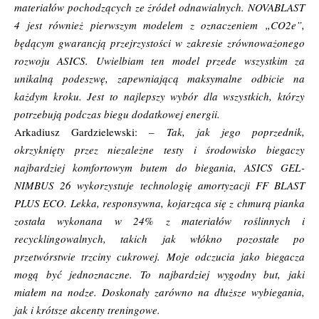
materiałów pochodzących ze źródeł odnawialnych. NOVABLAST
4 jest również pierwszym modelem z oznaczeniem „CO2e”,
będącym gwarancją przejrzystości w zakresie zrównoważonego
rozwoju ASICS. Uwielbiam ten model przede wszystkim za
unikalną podeszwę, zapewniającą maksymalne odbicie na
każdym kroku. Jest to najlepszy wybór dla wszystkich, którzy
potrzebują podczas biegu dodatkowej energii.
Arkadiusz Gardzielewski: –
Tak, jak jego poprzednik,
okrzyknięty przez niezależne testy i środowisko biegaczy
najbardziej komfortowym butem do biegania, ASICS GEL-
NIMBUS 26 wykorzystuje technologię amortyzacji FF BLAST
PLUS ECO. Lekka, responsywna, kojarząca się z chmurą pianka
została wykonana w 24% z materiałów roślinnych i
recycklingowalnych, takich jak włókno pozostałe po
przetwórstwie trzciny cukrowej. Moje odczucia jako biegacza
mogą być jednoznaczne. To najbardziej wygodny but, jaki
miałem na nodze. Doskonały zarówno na dłuższe wybiegania,
jak i krótsze akcenty treningowe.