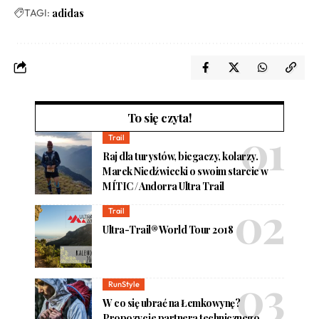
TAGI:
adidas
To się czyta!
Trail
Raj dla turystów, biegaczy, kolarzy.
Marek Niedźwiecki o swoim starcie w
MÍTIC / Andorra Ultra Trail
Trail
Ultra-Trail® World Tour 2018
RunStyle
W co się ubrać na Łemkowynę?
Propozycje partnera technicznego