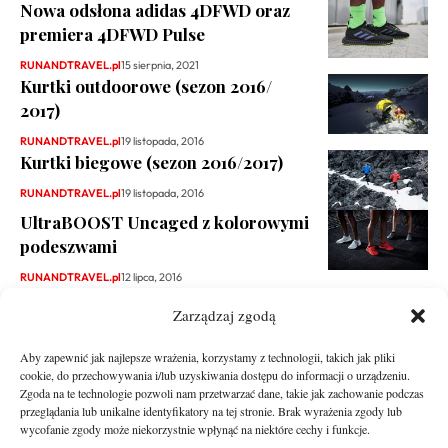
Nowa odsłona adidas 4DFWD oraz
premiera 4DFWD Pulse
RUNANDTRAVEL.pl
15 sierpnia, 2021
Kurtki outdoorowe (sezon 2016/
2017)
RUNANDTRAVEL.pl
19 listopada, 2016
Kurtki biegowe (sezon 2016/2017)
RUNANDTRAVEL.pl
19 listopada, 2016
UltraBOOST Uncaged z kolorowymi
podeszwami
RUNANDTRAVEL.pl
12 lipca, 2016
Zarządzaj zgodą
Aby zapewnić jak najlepsze wrażenia, korzystamy z technologii, takich jak pliki
cookie, do przechowywania i/lub uzyskiwania dostępu do informacji o urządzeniu.
Zgoda na te technologie pozwoli nam przetwarzać dane, takie jak zachowanie podczas
przeglądania lub unikalne identyfikatory na tej stronie. Brak wyrażenia zgody lub
wycofanie zgody może niekorzystnie wpłynąć na niektóre cechy i funkcje.