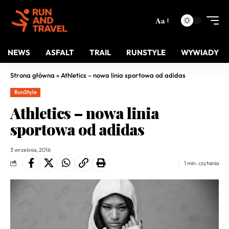
Aa
NEWS
ASFALT
TRAIL
RUNSTYLE
WYWIADY
Strona główna
»
Athletics – nowa linia sportowa od adidas
RunStyle
Athletics – nowa linia
sportowa od adidas
3 września, 2016
1 min. czytania