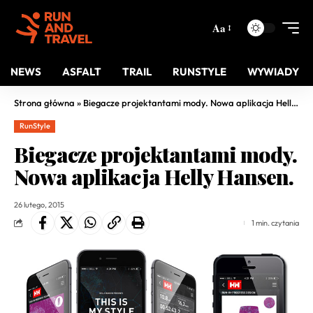
Aa
NEWS
ASFALT
TRAIL
RUNSTYLE
WYWIADY
Strona główna
»
Biegacze projektantami mody. Nowa aplikacja Helly Hansen.
RunStyle
Biegacze projektantami mody.
Nowa aplikacja Helly Hansen.
26 lutego, 2015
1 min. czytania