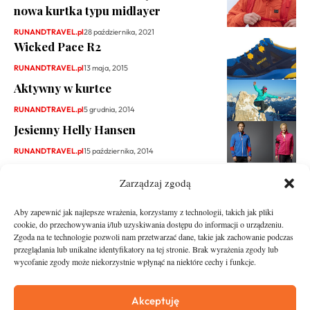
nowa kurtka typu midlayer
RUNANDTRAVEL.pl
28 października, 2021
Wicked Pace R2
RUNANDTRAVEL.pl
13 maja, 2015
Aktywny w kurtce
RUNANDTRAVEL.pl
5 grudnia, 2014
Jesienny Helly Hansen
RUNANDTRAVEL.pl
15 października, 2014
Zarządzaj zgodą
Aby zapewnić jak najlepsze wrażenia, korzystamy z technologii, takich jak pliki
cookie, do przechowywania i/lub uzyskiwania dostępu do informacji o urządzeniu.
Zgoda na te technologie pozwoli nam przetwarzać dane, takie jak zachowanie podczas
przeglądania lub unikalne identyfikatory na tej stronie. Brak wyrażenia zgody lub
wycofanie zgody może niekorzystnie wpłynąć na niektóre cechy i funkcje.
runandtravel.pl - wszelkie prawa zastrzeżone
News
O nas
Akceptuję