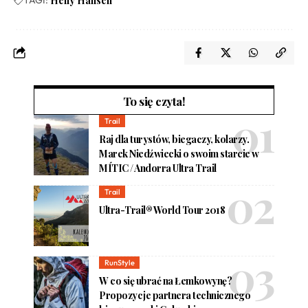
TAGI:
Helly Hansen
To się czyta!
Trail
Raj dla turystów, biegaczy, kolarzy.
Marek Niedźwiecki o swoim starcie w
MÍTIC / Andorra Ultra Trail
Trail
Ultra-Trail® World Tour 2018
RunStyle
W co się ubrać na Łemkowynę?
Propozycje partnera technicznego