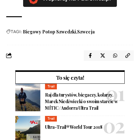
TAGI:
Biegowy Potop Szwedzki
Szwecja
To się czyta!
Trail
Raj dla turystów, biegaczy, kolarzy.
Marek Niedźwiecki o swoim starcie w
MÍTIC / Andorra Ultra Trail
Trail
Ultra-Trail® World Tour 2018