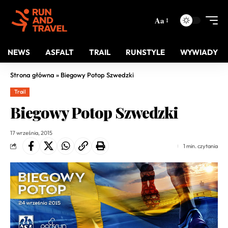
Aa
NEWS
ASFALT
TRAIL
RUNSTYLE
WYWIADY
Strona główna
»
Biegowy Potop Szwedzki
Trail
Biegowy Potop Szwedzki
17 września, 2015
1 min. czytania