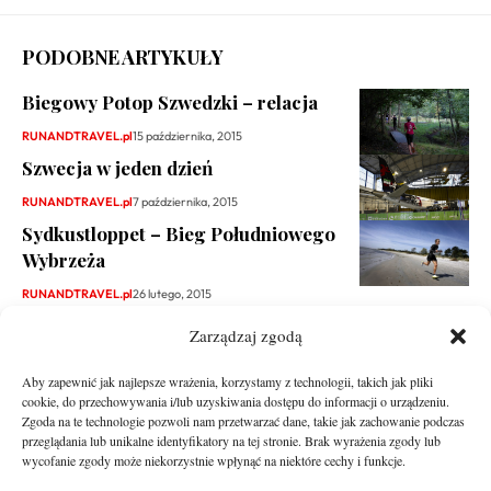
PODOBNE ARTYKUŁY
Biegowy Potop Szwedzki – relacja
RUNANDTRAVEL.pl
15 października, 2015
Szwecja w jeden dzień
RUNANDTRAVEL.pl
7 października, 2015
Sydkustloppet – Bieg Południowego
Wybrzeża
RUNANDTRAVEL.pl
26 lutego, 2015
Zarządzaj zgodą
Aby zapewnić jak najlepsze wrażenia, korzystamy z technologii, takich jak pliki
cookie, do przechowywania i/lub uzyskiwania dostępu do informacji o urządzeniu.
Zgoda na te technologie pozwoli nam przetwarzać dane, takie jak zachowanie podczas
przeglądania lub unikalne identyfikatory na tej stronie. Brak wyrażenia zgody lub
wycofanie zgody może niekorzystnie wpłynąć na niektóre cechy i funkcje.