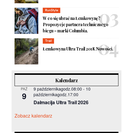
RunStyle
W co się ubrać na Łemkowynę?
Propozycje partnera technicznego
biegu – marki Columbia.
Trail
Łemkowyna Ultra Trail 2018. Nowości.
Kalendarz
9 październikagodz.08:00
-
10
PAŹ
9
październikagodz.17:00
Dalmacija Ultra Trail 2026
Zobacz kalendarz