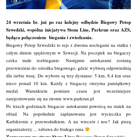
24 września br. już po raz kolejny odbędzie Biegowy Potop
Szwedzki, wspólna inicjatywa Stena Line, Parkrun oraz AZS,
będąca połączeniem biegania i zwiedzania.
Biegowy Potop Szwedzki to rejs z dwoma noclegami na statku i
całym dniem spędzonym w Szwecji. Na początek na biegaczy
czeka małe rozbieganie. Następnie autokarami zostaną
przewiezieni do ośrodka biegowego, gdzie wybiorą odpowiednią
dla siebie trasę. Do wyboru są trzy dystanse: 5 km, 8,4 km oraz
nieco ponad 10 km. Każdy z biegaczy otrzyma pamiątkowy
medal. Warunkiem pomiaru czasu jest wcześniejsze
zarejestrowanie się na stronie
www.parkrun.pl
Po trzech godzinach biegacze autokarami powrócą na statek na
obiad. Na popołudnie zaplanowana jest wycieczka po
Karlskronie z przewodnikiem. A na wieczór i noc? Jak piszą
organizatorzy… zabawa do białego rana
Zapraszamy na stronę Stena Line:
Biegowy Potop Szwedzki