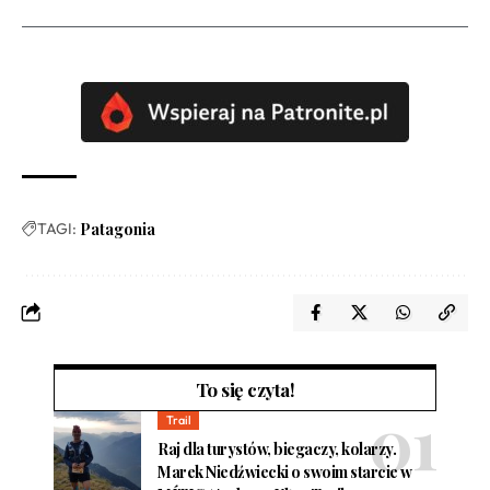
TAGI:
Patagonia
To się czyta!
Trail
Raj dla turystów, biegaczy, kolarzy.
Marek Niedźwiecki o swoim starcie w