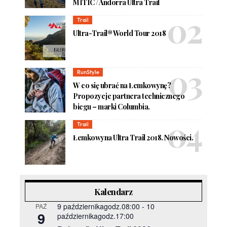
MÍTIC / Andorra Ultra Trail
Trail
Ultra-Trail® World Tour 2018
RunStyle
W co się ubrać na Łemkowynę?
Propozycje partnera technicznego
biegu – marki Columbia.
Trail
Łemkowyna Ultra Trail 2018. Nowości.
Kalendarz
9 październikagodz.08:00
-
10
PAŹ
9
październikagodz.17:00