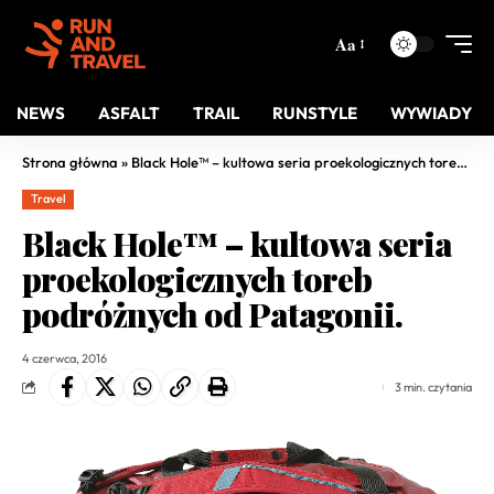
Aa
NEWS
ASFALT
TRAIL
RUNSTYLE
WYWIADY
Strona główna
»
Black Hole™ – kultowa seria proekologicznych toreb podróżnych od Patagonii.
Travel
Black Hole™ – kultowa seria
proekologicznych toreb
podróżnych od Patagonii.
4 czerwca, 2016
3 min. czytania