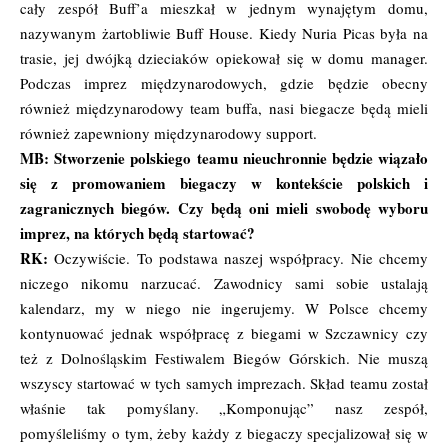
cały zespół Buff’a mieszkał w jednym wynajętym domu,
nazywanym żartobliwie Buff House. Kiedy Nuria Picas była na
trasie, jej dwójką dzieciaków opiekował się w domu manager.
Podczas imprez międzynarodowych, gdzie będzie obecny
również międzynarodowy team buffa, nasi biegacze będą mieli
również zapewniony międzynarodowy support.
MB: Stworzenie polskiego teamu nieuchronnie będzie wiązało
się z promowaniem biegaczy w kontekście polskich i
zagranicznych biegów. Czy będą oni mieli swobodę wyboru
imprez, na których będą startować?
RK:
Oczywiście. To podstawa naszej współpracy. Nie chcemy
niczego nikomu narzucać. Zawodnicy sami sobie ustalają
kalendarz, my w niego nie ingerujemy. W Polsce chcemy
kontynuować jednak współpracę z biegami w Szczawnicy czy
też z Dolnośląskim Festiwalem Biegów Górskich. Nie muszą
wszyscy startować w tych samych imprezach. Skład teamu został
właśnie tak pomyślany. „Komponując” nasz zespół,
pomyśleliśmy o tym, żeby każdy z biegaczy specjalizował się w