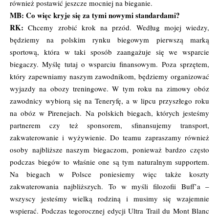
również postawić jeszcze mocniej na bieganie.
MB: Co więc kryje się za tymi nowymi standardami?
RK:
Chcemy zrobić krok na przód. Według mojej wiedzy,
będziemy na polskim rynku biegowym pierwszą marką
sportową, która w taki sposób zaangażuje się we wsparcie
biegaczy. Myślę tutaj o wsparciu finansowym. Poza sprzętem,
który zapewniamy naszym zawodnikom, będziemy organizować
wyjazdy na obozy treningowe. W tym roku na zimowy obóz
zawodnicy wybiorą się na Teneryfę, a w lipcu przyszłego roku
na obóz w Pirenejach. Na polskich biegach, których jesteśmy
partnerem czy też sponsorem, sfinansujemy transport,
zakwaterowanie i wyżywienie. Do teamu zapraszamy również
osoby najbliższe naszym biegaczom, ponieważ bardzo często
podczas biegów to właśnie one są tym naturalnym supportem.
Na biegach w Polsce poniesiemy więc także koszty
zakwaterowania najbliższych. To w myśli filozofii Buff’a –
wszyscy jesteśmy wielką rodziną i musimy się wzajemnie
wspierać. Podczas tegorocznej edycji Ultra Trail du Mont Blanc