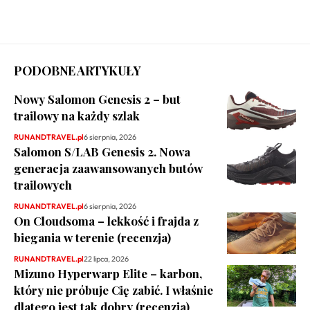
PODOBNE ARTYKUŁY
Nowy Salomon Genesis 2 – but
trailowy na każdy szlak
RUNANDTRAVEL.pl
6 sierpnia, 2026
Salomon S/LAB Genesis 2. Nowa
generacja zaawansowanych butów
trailowych
RUNANDTRAVEL.pl
6 sierpnia, 2026
On Cloudsoma – lekkość i frajda z
biegania w terenie (recenzja)
RUNANDTRAVEL.pl
22 lipca, 2026
Mizuno Hyperwarp Elite – karbon,
który nie próbuje Cię zabić. I właśnie
dlatego jest tak dobry (recenzja)