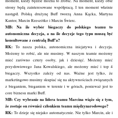
moment, kiedy będzie można to zrobić. Na moment, kiedy obie
strony będą zainteresowane współpracą. I ten moment właśnie
nastąpił. Polską drużynę Buff tworzą Anna Kącka, Martyna
Kantor, Marcin Rzeszótko i Marcin Świerc.
MB: Na ile wybór biegaczy do polskiego teamu to
autonomiczna decyzja, a na ile decyzje tego typu muszą być
konsultowane z centralą Buff’a?
RK:
To nasza polska, autonomiczna inicjatywa i decyzja.
Możemy to robić, ale nie musimy. W naszym teamie możemy
mieć zarówno cztery osoby, jak i dziesięć. Możemy mieć
przysłowiowego Jana Kowalskiego, ale możemy mieć i top 4
biegaczy. Wszystko zależy od nas. Ważne jest tylko, że
marketingowo musimy skupiać się na aktywnościach związanych
z bieganiem, bieganiem w terenie i w górach, ponieważ jest to
core biznesu marki Buff.
MB: Czy wybranie na lidera teamu Marcina wiąże się z tym,
że zostaje on również członkiem teamu międzynarodowego?
RK:
To dzieje się niejako automatycznie. Nie tylko Marcin, ale i