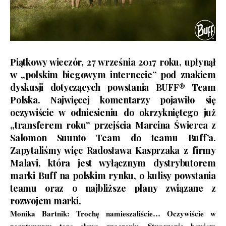
Piątkowy wieczór, 27 września 2017 roku, upłynął
w „polskim biegowym internecie” pod znakiem
dyskusji dotyczących powstania BUFF® Team
Polska. Najwięcej komentarzy pojawiło się
oczywiście w odniesieniu do okrzykniętego już
„transferem roku” przejścia Marcina Świerca z
Salomon Suunto Team do teamu Buff’a.
Zapytaliśmy więc Radosława Kasprzaka z firmy
Malavi, która jest wyłącznym dystrybutorem
marki Buff na polskim rynku, o kulisy powstania
teamu oraz o najbliższe plany związane z
rozwojem marki.
Monika Bartnik:
Trochę namieszaliście… Oczywiście w
pozytywnym tego słowa znaczeniu. Stworzenie bowiem