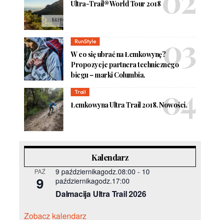
Ultra-Trail® World Tour 2018
RunStyle
W co się ubrać na Łemkowynę?
Propozycje partnera technicznego
biegu – marki Columbia.
Trail
Łemkowyna Ultra Trail 2018. Nowości.
Kalendarz
9 październikagodz.08:00
-
10
PAŹ
9
październikagodz.17:00
Dalmacija Ultra Trail 2026
Zobacz kalendarz