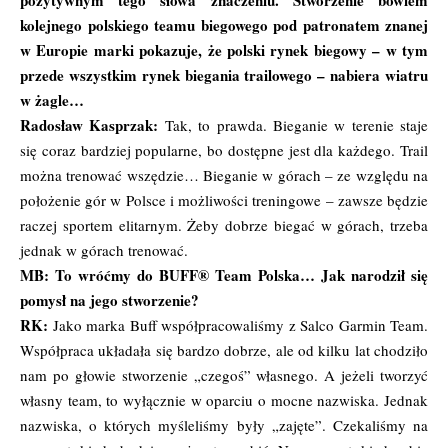
kolejnego polskiego teamu biegowego pod patronatem znanej
w Europie marki pokazuje, że polski rynek biegowy – w tym
przede wszystkim rynek biegania trailowego – nabiera wiatru
w żagle…
Radosław Kasprzak:
Tak, to prawda. Bieganie w terenie staje
się coraz bardziej popularne, bo dostępne jest dla każdego. Trail
można trenować wszędzie… Bieganie w górach – ze względu na
położenie gór w Polsce i możliwości treningowe – zawsze będzie
raczej sportem elitarnym. Żeby dobrze biegać w górach, trzeba
jednak w górach trenować.
MB:
To wróćmy do BUFF® Team Polska… Jak narodził się
pomysł na jego stworzenie?
RK:
Jako marka Buff współpracowaliśmy z Salco Garmin Team.
Współpraca układała się bardzo dobrze, ale od kilku lat chodziło
nam po głowie stworzenie „czegoś” własnego. A jeżeli tworzyć
własny team, to wyłącznie w oparciu o mocne nazwiska. Jednak
nazwiska, o których myśleliśmy były „zajęte”. Czekaliśmy na