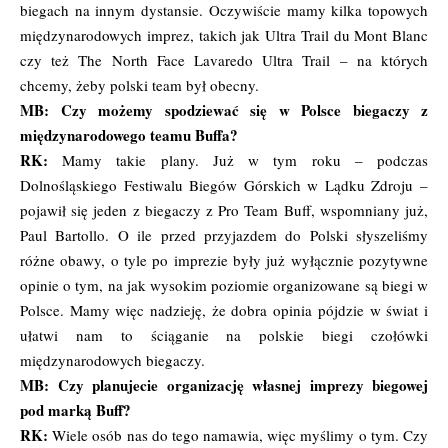
biegach na innym dystansie. Oczywiście mamy kilka topowych
międzynarodowych imprez, takich jak Ultra Trail du Mont Blanc
czy też The North Face Lavaredo Ultra Trail – na których
chcemy, żeby polski team był obecny.
MB: Czy możemy spodziewać się w Polsce biegaczy z
międzynarodowego teamu Buffa?
RK:
Mamy takie plany. Już w tym roku – podczas
Dolnośląskiego Festiwalu Biegów Górskich w Lądku Zdroju –
pojawił się jeden z biegaczy z Pro Team Buff, wspomniany już,
Paul Bartollo. O ile przed przyjazdem do Polski słyszeliśmy
różne obawy, o tyle po imprezie były już wyłącznie pozytywne
opinie o tym, na jak wysokim poziomie organizowane są biegi w
Polsce. Mamy więc nadzieję, że dobra opinia pójdzie w świat i
ułatwi nam to ściąganie na polskie biegi czołówki
międzynarodowych biegaczy.
MB: Czy planujecie organizację własnej imprezy biegowej
pod marką Buff?
RK:
Wiele osób nas do tego namawia, więc myślimy o tym. Czy