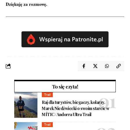
Dziękuję za rozmowę.
To się czyta!
Trail
Raj dla turystów, biegaczy, kolarzy.
Marek Niedźwiecki o swoim starcie w
MÍTIC / Andorra Ultra Trail
Trail