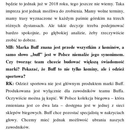
będzie to jednak już w 2018 roku, tego jeszcze nie wiemy. Taka
impreza jest jednak możliwa do zrobienia. Mamy wolne terminy,
mamy trasy wyznaczone w każdym paśmie górskim na trzech
różnych dystansach. Ale takie decyzje trzeba podejmować
bardzo spokojnie, po głębokiej analizie, żeby rzeczywiście
zrobić to dobrze.
MB: Marka Buff znana jest przede wszystkim z kominów, a
samo słowo „buff” jest w Polsce niemalże jego synonimem.
Czy tworząc team chcecie budować większą świadomość
marki? Pokazać, że Buff to nie tylko kominy, ale i odzież
sportowa?
RK:
Odzież sportowa nie jest głównym produktem marki Buff.
Produkowana jest wyłącznie dla zawodników teamu Buffa.
Oczywiście można ją kupić. W Polsce kolekcja biegowa – która
zmieniana jest co dwa lata – dostępna jest w jednej z sieci
sklepów biegowych. Buff chce pozostać specjalistą w nakryciach
głowy. Chcemy mieć jednak możliwość ubrania naszych
zawodników.