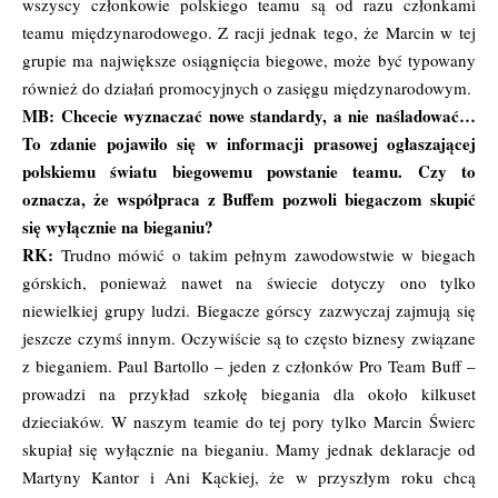
wszyscy członkowie polskiego teamu są od razu członkami
teamu międzynarodowego. Z racji jednak tego, że Marcin w tej
grupie ma największe osiągnięcia biegowe, może być typowany
również do działań promocyjnych o zasięgu międzynarodowym.
MB: Chcecie wyznaczać nowe standardy, a nie naśladować…
To zdanie pojawiło się w informacji prasowej ogłaszającej
polskiemu światu biegowemu powstanie teamu. Czy to
oznacza, że współpraca z Buffem pozwoli biegaczom skupić
się wyłącznie na bieganiu?
RK:
Trudno mówić o takim pełnym zawodowstwie w biegach
górskich, ponieważ nawet na świecie dotyczy ono tylko
niewielkiej grupy ludzi. Biegacze górscy zazwyczaj zajmują się
jeszcze czymś innym. Oczywiście są to często biznesy związane
z bieganiem. Paul Bartollo – jeden z członków Pro Team Buff –
prowadzi na przykład szkołę biegania dla około kilkuset
dzieciaków. W naszym teamie do tej pory tylko Marcin Świerc
skupiał się wyłącznie na bieganiu. Mamy jednak deklaracje od
Martyny Kantor i Ani Kąckiej, że w przyszłym roku chcą