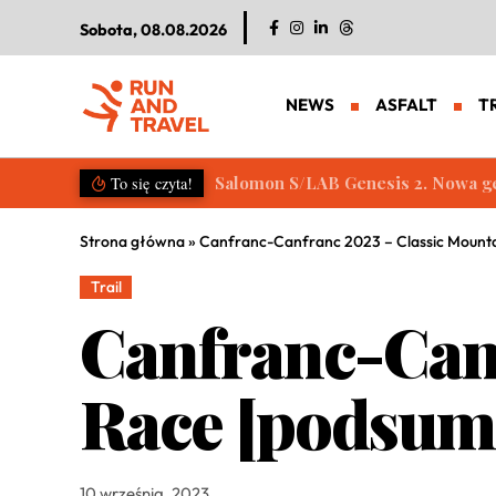
Sobota, 08.08.2026
NEWS
ASFALT
T
Salomon S/LAB Genesis 2. Nowa g
To się czyta!
Strona główna
»
Canfranc-Canfranc 2023 – Classic Mount
Trail
Canfranc-Canf
Race [podsum
10 września, 2023