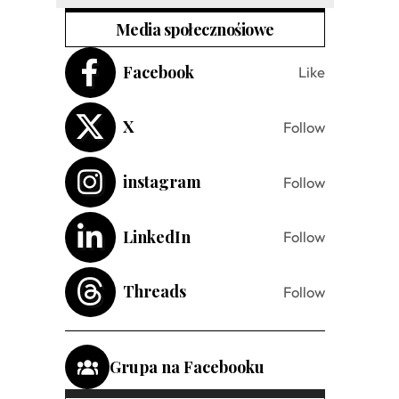
Media społecznośiowe
Facebook
Like
X
Follow
instagram
Follow
LinkedIn
Follow
Threads
Follow
Grupa na Facebooku