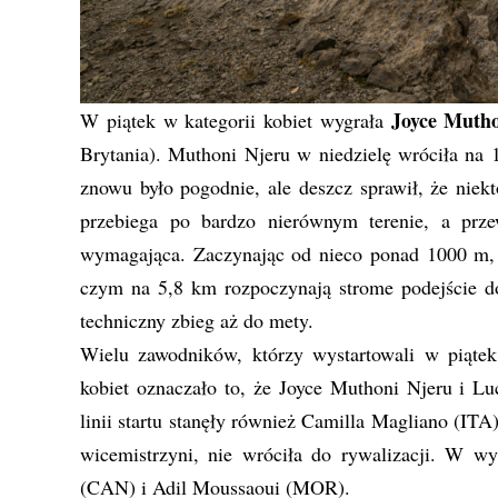
Joyce Muth
W piątek w kategorii kobiet wygrała
Brytania). Muthoni Njeru w niedzielę wróciła na 
znowu było pogodnie, ale deszcz sprawił, że niektó
przebiega po bardzo nierównym terenie, a prz
wymagająca. Zaczynając od nieco ponad 1000 m, b
czym na 5,8 km rozpoczynają strome podejście do
techniczny zbieg aż do mety.
Wielu zawodników, którzy wystartowali w piąte
kobiet oznaczało to, że Joyce Muthoni Njeru i L
linii startu stanęły również Camilla Magliano (IT
wicemistrzyni, nie wróciła do rywalizacji. W w
(CAN) i Adil Moussaoui (MOR).