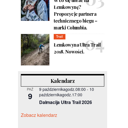
W co się ubrać na
Łemkowynę?
Propozycje partnera
technicznego biegu –
marki Columbia.
Trail
Łemkowyna Ultra Trail
2018. Nowości.
Kalendarz
9 październikagodz.08:00
-
10
PAŹ
9
październikagodz.17:00
Dalmacija Ultra Trail 2026
Zobacz kalendarz