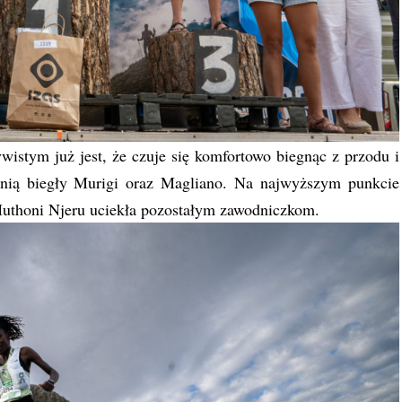
istym już jest, że czuje się komfortowo biegnąc z przodu i
a nią biegły Murigi oraz Magliano. Na najwyższym punkcie
 Muthoni Njeru uciekła pozostałym zawodniczkom.