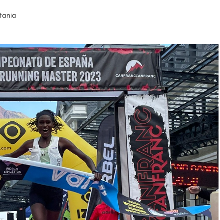
tania