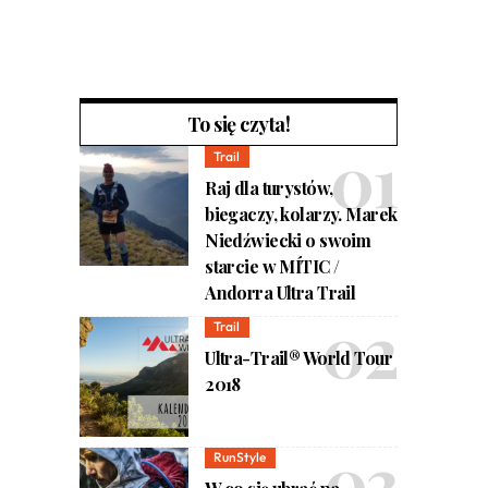
To się czyta!
Trail
Raj dla turystów,
biegaczy, kolarzy. Marek
Niedźwiecki o swoim
starcie w MÍTIC /
Andorra Ultra Trail
Trail
Ultra-Trail® World Tour
2018
RunStyle