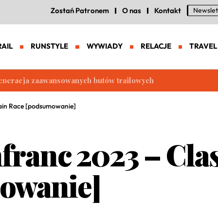
Zostań Patronem
O nas
Kontakt
Newslet
RAIL
RUNSTYLE
WYWIADY
RELACJE
TRAVEL
eneracja zaawansowanych butów trailowych
ain Race [podsumowanie]
ranc 2023 – Cla
owanie]