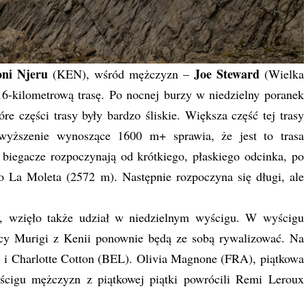
oni Njeru
Joe Steward
(KEN), wśród mężczyzn –
(Wielka
16-kilometrową trasę. Po nocnej burzy w niedzielny poranek
re części trasy były bardzo śliskie. Większa część tej trasy
ewyższenie wynoszące 1600 m+ sprawia, że jest to trasa
iegacze rozpoczynają od krótkiego, płaskiego odcinka, po
 La Moleta (2572 m). Następnie rozpoczyna się długi, ale
k, wzięło także udział w niedzielnym wyścigu. W wyścigu
ucy Murigi z Kenii ponownie będą ze sobą rywalizować. Na
A) i Charlotte Cotton (BEL). Olivia Magnone (FRA), piątkowa
yścigu mężczyzn z piątkowej piątki powrócili Remi Leroux