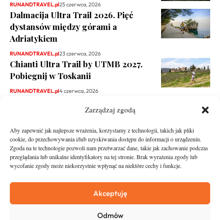
RUNANDTRAVEL.pl
25 czerwca, 2026
Dalmacija Ultra Trail 2026. Pięć
dystansów między górami a
Adriatykiem
RUNANDTRAVEL.pl
23 czerwca, 2026
Chianti Ultra Trail by UTMB 2027.
Pobiegnij w Toskanii
RUNANDTRAVEL.pl
4 czerwca, 2026
Zarządzaj zgodą
Aby zapewnić jak najlepsze wrażenia, korzystamy z technologii, takich jak pliki
cookie, do przechowywania i/lub uzyskiwania dostępu do informacji o urządzeniu.
Zgoda na te technologie pozwoli nam przetwarzać dane, takie jak zachowanie podczas
przeglądania lub unikalne identyfikatory na tej stronie. Brak wyrażenia zgody lub
wycofanie zgody może niekorzystnie wpłynąć na niektóre cechy i funkcje.
runandtravel.pl - wszelkie prawa zastrzeżone
News
O nas
Akceptuję
Asfalt
Zostań Patronem
Odmów
Trail
Kontakt