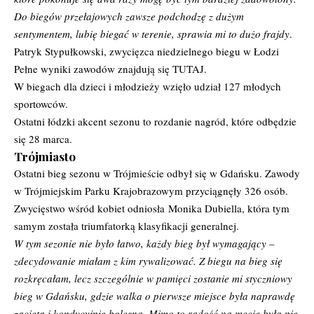
Do biegów przełajowych zawsze podchodzę z dużym
sentymentem, lubię biegać w terenie, sprawia mi to dużo frajdy
.
Patryk Stypułkowski, zwycięzca niedzielnego biegu w Łodzi
Pełne wyniki zawodów znajdują się
TUTAJ
.
W biegach dla dzieci i młodzieży wzięło udział 127 młodych
sportowców.
Ostatni łódzki akcent sezonu to rozdanie nagród, które odbędzie
się 28 marca.
Trójmiasto
Ostatni bieg sezonu w Trójmieście odbył się w Gdańsku. Zawody
w Trójmiejskim Parku Krajobrazowym przyciągnęły 326 osób.
Zwycięstwo wśród kobiet odniosła Monika Dubiella, która tym
samym została triumfatorką klasyfikacji generalnej.
W tym sezonie nie było łatwo, każdy bieg był wymagający –
zdecydowanie miałam z kim rywalizować. Z biegu na bieg się
rozkręcałam, lecz szczególnie w pamięci zostanie mi styczniowy
bieg w Gdańsku, gdzie walka o pierwsze miejsce była naprawdę
zacięta i kondycyjnie bolesna. Mimo to radość na mecie była nie