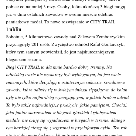
pobiec co najmniej 3 razy. Osoby, które ukończą 3 biegi mogą
już w dniu ostatnich zawodów w swoim mieście odebrać
pamiątkowy medal. To nowe rozwiązanie w CITY TRAIL.
Lublin
Sobotnie, 5-kilometrowe zawody nad Zalewem Zemborzyckim
przyciągnęły 201 osób. Zwycięstwo odniósł Rafał Gontarczyk,
który tym samym potwierdził, że jest najskuteczniejszym
biegaczem sezonu.
Biegi CITY TRAIL to dla mnie bardzo dobry trening. Na
lubelskiej trasie nie wystarczy być wybieganym, bo jest wiele
zmiennych, które decydują o ostatecznym sukcesie. Grudniowe
zawody, które odbyły się w świeżym śniegu sięgającym do kolan
były nie tylko najbardziej wymagającymi, w jakich brałem udział.
To było także najtrudniejsze przeżycie, jakie pamiętam. Chociaż
jako junior startowałem w biegach górskich i zdobywałem
medale, nie czuję się wyjadaczem w biegach w terenie, dlatego
tym bardziej cieszę się z wygranej w przełajowym cyklu. Ten rok
nie jest dla mnie łaskawy, kłopoty zdrowotne mnie nie omijają,