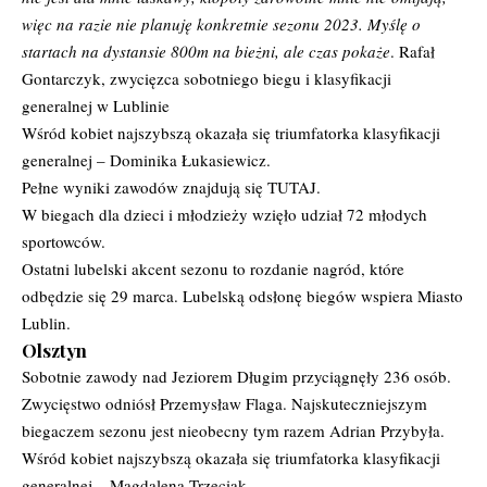
więc na razie nie planuję konkretnie sezonu 2023. Myślę o
startach na dystansie 800m na bieżni, ale czas pokaże
. Rafał
Gontarczyk, zwycięzca sobotniego biegu i klasyfikacji
generalnej w Lublinie
Wśród kobiet najszybszą okazała się triumfatorka klasyfikacji
generalnej – Dominika Łukasiewicz.
Pełne wyniki zawodów znajdują się
TUTAJ
.
W biegach dla dzieci i młodzieży wzięło udział 72 młodych
sportowców.
Ostatni lubelski akcent sezonu to rozdanie nagród, które
odbędzie się 29 marca. Lubelską odsłonę biegów wspiera Miasto
Lublin.
Olsztyn
Sobotnie zawody nad Jeziorem Długim przyciągnęły 236 osób.
Zwycięstwo odniósł Przemysław Flaga. Najskuteczniejszym
biegaczem sezonu jest nieobecny tym razem Adrian Przybyła.
Wśród kobiet najszybszą okazała się triumfatorka klasyfikacji
generalnej – Magdalena Trzeciak.