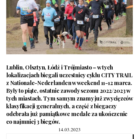
Lublin, Olsztyn, Łódź i Trójmiasto – w tych
lokalizacjach biegali uczestnicy cyklu CITY TRAIL
z Nationale-Nederlanden w weekend 11-12 marca.
Były to piąte, ostatnie zawody sezonu 2022/2023 w
tych miastach. Tym samym znamy już zwycięzców
klasyfikacji generalnych, a część z biegaczy
odebrała już pamiątkowe medale za ukończenie
co najmniej 3 biegów.
14.03.2023