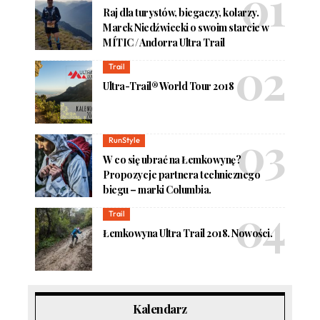
Raj dla turystów, biegaczy, kolarzy.
Marek Niedźwiecki o swoim starcie w
MÍTIC / Andorra Ultra Trail
Trail
Ultra-Trail® World Tour 2018
RunStyle
W co się ubrać na Łemkowynę?
Propozycje partnera technicznego
biegu – marki Columbia.
Trail
Łemkowyna Ultra Trail 2018. Nowości.
Kalendarz