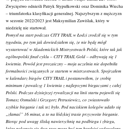
Zwycięstwo odnieśli Patryk Stypułkowski oraz Dominika Wiecha
– triumfatorka klasyfikacji generalnej. Najszybszym z mężczyzn
w sezonie 2022/2023 jest Maksymilian Zawiślak, który w
niedzielę nie startował.
Pomysł na start podczas CITY TRAIL w Łodzi zrodził się w tym
tygodniu, po tym jak dowiedziałem się, że nie będę mógł
wystartować w Akademickich Mistrzostwach Polski, które tak jak
ogólnopolski finał cyklu – CITY TRAIL Gold – odbywają się 1
kwietnia. Powód jest prozaiczny – moja uczelnia nie dopełniła
formalności związanych ze startem w mistrzostwach. Spojrzałem
w kalendarz biegów CITY TRAIL i postanowiłem, że zrobię
minimum i powalczę 1 kwietnia z najlepszymi biegaczami z całej
Polski. Podczas dzisiejszej rywalizacji na linii startu pojawili się
Tomasz Osmulski i Grzegorz Petrusiewicz, co zwiastowało
szybkie bieganie i tak też było. Pod naciskiem kolegów udało się
„złamać” 16 minut, a to na łódzkiej trasie przyzwoite bieganie.
Biorąc pod uwagę śliską nawierzchnię na podbiegu i zbiegu,
które pokonuje się dwa razy mogę być tym bardziej zadowolony.