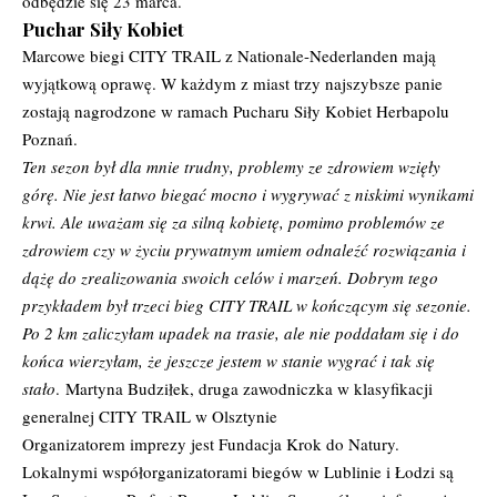
odbędzie się 23 marca.
Puchar Siły Kobiet
Marcowe biegi CITY TRAIL z Nationale-Nederlanden mają
wyjątkową oprawę. W każdym z miast trzy najszybsze panie
zostają nagrodzone w ramach Pucharu Siły Kobiet Herbapolu
Poznań.
Ten sezon był dla mnie trudny, problemy ze zdrowiem wzięły
górę. Nie jest łatwo biegać mocno i wygrywać z niskimi wynikami
krwi. Ale uważam się za silną kobietę, pomimo problemów ze
zdrowiem czy w życiu prywatnym umiem odnaleźć rozwiązania i
dążę do zrealizowania swoich celów i marzeń. Dobrym tego
przykładem był trzeci bieg CITY TRAIL w kończącym się sezonie.
Po 2 km zaliczyłam upadek na trasie, ale nie poddałam się i do
końca wierzyłam, że jeszcze jestem w stanie wygrać i tak się
stało
. Martyna Budziłek, druga zawodniczka w klasyfikacji
generalnej CITY TRAIL w Olsztynie
Organizatorem imprezy jest Fundacja Krok do Natury.
Lokalnymi współorganizatorami biegów w Lublinie i Łodzi są