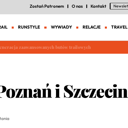
Zostań Patronem
O nas
Kontakt
Newslet
RAIL
RUNSTYLE
WYWIADY
RELACJE
TRAVEL
eneracja zaawansowanych butów trailowych
oznań i Szczecin
tania