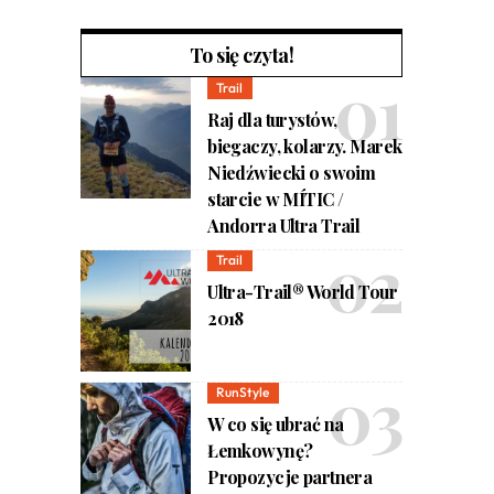
To się czyta!
Trail
Raj dla turystów,
biegaczy, kolarzy. Marek
Niedźwiecki o swoim
starcie w MÍTIC /
Andorra Ultra Trail
Trail
Ultra-Trail® World Tour
2018
RunStyle
W co się ubrać na
Łemkowynę?
Propozycje partnera