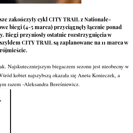
wsze zakończyły cykl CITY TRAIL z Nationale-
e biegi (4-5 marca) przyciągnęły łącznie ponad
y. Biegi przyniosły ostatnie rozstrzygnięcia w
d szyldem CITY TRAIL są zaplanowane na 11 marca w
Trójmieście.
k. Najskuteczniejszym biegaczem sezonu jest nieobecny w
Wśród kobiet najszybszą okazała się Aneta Konieczek, a
 tym razem -Aleksandra Bereśniewicz.