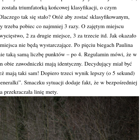
k została triumfatorką końcowej klasyfikacji, o czym
Dlaczego tak się stało? Otóż aby zostać sklasyfikowanym,
 trzeba pobiec co najmniej 3 razy. O zajętym miejscu
ycięstwo, 2 za drugie miejsce, 3 za trzecie itd. Jak okazało
 miejsca nie będą wystarczające. Po pięciu biegach Paulina
ie taką samą liczbę punktów – po 4. Regulamin mówi, że w
Ten obie zawodniczki mają identyczny. Decydujący miał być
eż mają taki sam! Dopiero trzeci wynik lepszy (o 5 sekund)
generalki”. Smaczku sytuacji dodaje fakt, że w bezpośredniej
 przekraczała linię mety.