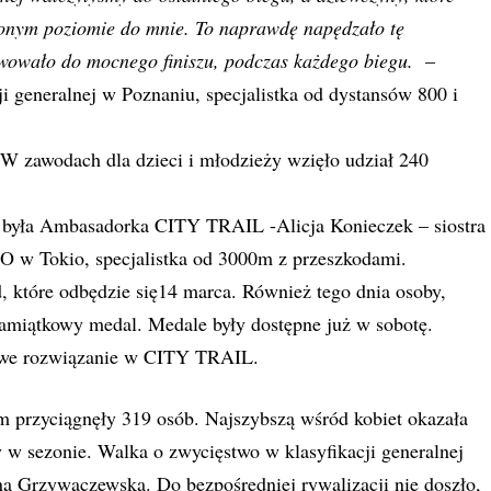
żonym poziomie do mnie. To naprawdę napędzało tę
wowało do mocnego finiszu, podczas każdego biegu.
–
i generalnej w Poznaniu, specjalistka od dystansów 800 i
 W zawodach dla dzieci i młodzieży wzięło udział 240
a była Ambasadorka CITY TRAIL -Alicja Konieczek – siostra
 IO w Tokio, specjalistka od 3000m z przeszkodami.
d, które odbędzie się14 marca. Również tego dnia osoby,
pamiątkowy medal. Medale były dostępne już w sobotę.
nowe rozwiązanie w CITY TRAIL.
przyciągnęły 319 osób. Najszybszą wśród kobiet okazała
y w sezonie. Walka o zwycięstwo w klasyfikacji generalnej
ną Grzywaczewską. Do bezpośredniej rywalizacji nie doszło,