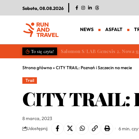
Sobota, 08.08.2026
NEWS
ASFALT
T
Salomon S/LAB Genesis 2. Nowa g
To się czyta!
Strona główna
»
CITY TRAIL: Poznań i Szczecin na mecie
Trail
CITY TRAIL: P
8 marca, 2023
6 min. czy
Udostępnij