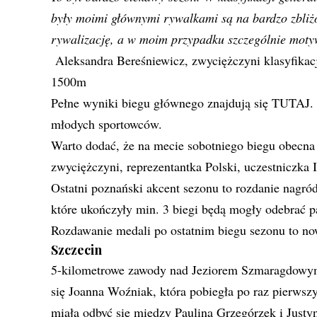
były moimi głównymi rywalkami są na bardzo zbli
rywalizację, a w moim przypadku szczególnie moty
Aleksandra Bereśniewicz, zwyciężczyni klasyfikacj
1500m
Pełne wyniki biegu głównego znajdują się
TUTAJ
.
młodych sportowców.
Warto dodać, że na mecie sobotniego biegu obecn
zwyciężczyni, reprezentantka Polski, uczestniczka
Ostatni poznański akcent sezonu to rozdanie nagró
które ukończyły min. 3 biegi będą mogły odebrać 
Rozdawanie medali po ostatnim biegu sezonu to 
Szczecin
5-kilometrowe zawody nad Jeziorem Szmaragdowym 
się Joanna Woźniak, która pobiegła po raz pierwsz
miała odbyć się między Pauliną Grzegórzek i Justy