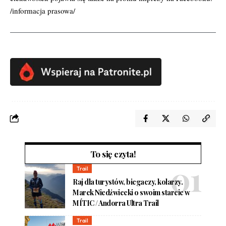
/informacja prasowa/
To się czyta!
Trail
Raj dla turystów, biegaczy, kolarzy.
Marek Niedźwiecki o swoim starcie w
MÍTIC / Andorra Ultra Trail
Trail