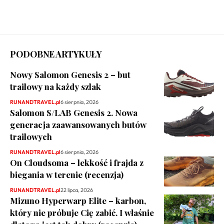
PODOBNE ARTYKUŁY
Nowy Salomon Genesis 2 – but
trailowy na każdy szlak
RUNANDTRAVEL.pl
6 sierpnia, 2026
Salomon S/LAB Genesis 2. Nowa
generacja zaawansowanych butów
trailowych
RUNANDTRAVEL.pl
6 sierpnia, 2026
On Cloudsoma – lekkość i frajda z
biegania w terenie (recenzja)
RUNANDTRAVEL.pl
22 lipca, 2026
Mizuno Hyperwarp Elite – karbon,
który nie próbuje Cię zabić. I właśnie