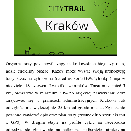
Organizatorzy postanowili zapytać krakowskich biegaczy o to,
gdzie chcieliby biegać. Każdy może wysłać swoją propozycję
trasy. Czas na zgłoszenia (na adres
kontakt@citytrail.pl
) mija w
niedzielę, 18 czerwca. Jest kilka warunków. Trasa musi mieć 5
km, prowadzić w minimum 80% po miękkiej nawierzchni oraz
znajdować się w granicach administracyjnych Krakowa lub
odległości nie większej niż 25 km od granic miasta. Zgłoszenie
powinno zawierać opis oraz plan trasy (rysunek lub zrzut ekranu
z GPS). W drugim etapie na
profilu cyklu
na Facebooku
odbędzie się głosowanie na najlepszą, najbardziej atrakcyjną