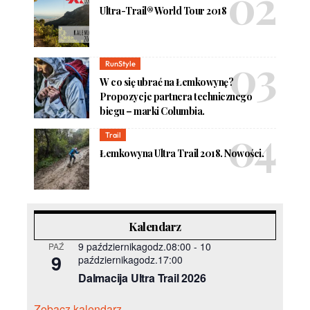
Ultra-Trail® World Tour 2018
RunStyle
W co się ubrać na Łemkowynę?
Propozycje partnera technicznego
biegu – marki Columbia.
Trail
Łemkowyna Ultra Trail 2018. Nowości.
Kalendarz
9 październikagodz.08:00
-
10
PAŹ
9
październikagodz.17:00
Dalmacija Ultra Trail 2026
Zobacz kalendarz