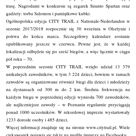
trasę. Nagrodami w konkursie są zegarek Suunto Spartan oraz
gadżety: torba Salomon i pamiątkowe kubki.
Ogólnopolska edycja CITY TRAIL z Nationale-Nederlanden w
sezonie 2017/2018 rozpocznie się 30 września w Olsztynie i
potrwa do końca marca. Szczegółowy kalendarz zostanie
opublikowany jeszcze w czerwcu. Pewne jest, że w każdej
lokalizacji odbędzie się po sześć biegów, a więc łącznie w ciągu
pół roku – 70.
W poprzednim sezonie CITY TRAIL wzięło udział 13 379
unikalnych zawodników, w tym 3 224 dzieci, bowiem w ramach
zawodów są organizowane również biegi dla dzieci i młodzieży
na dystansach od 300 m do 2 km. Średnia frekwencja na
każdym biegu w poprzedniej edycji wyniosła 700 zawodników,
ale najliczniejsze zawody – w Poznaniu regularnie przyciągają
ponad 1000 uczestników. W rekordowej imprezie wystartowały
1233 dorosłe osoby i 485 dzieci.
Więcej informacji znajduje się na stronie
www.citytrail.pl
. Wiele
ciekawostek pojawia się także na
profilu imprezy
na Facebooku.